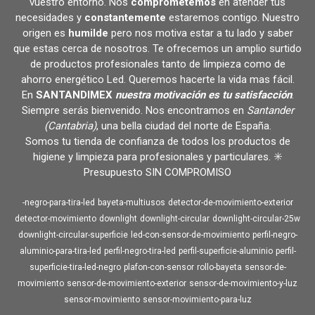
vuestro entorno. Nos
comprometemos
en atender tus
necesidades y
constantemente
estaremos contigo. Nuestro
origen es
humilde
pero nos motiva estar a tu lado y saber
que estas cerca de nosotros. Te ofrecemos un amplio surtido
de productos profesionales tanto de limpieza como de
ahorro energético Led. Queremos hacerte la vida mas fácil.
En
SANTANDIMEX
nuestra motivación es tu satisfacción
.
Siempre serás bienvenido. Nos encontramos en
Santander
(Cantabria)
, una bella ciudad del norte de España.
Somos tu tienda de confianza de todos los productos de
higiene y limpieza para profesionales y particulares. ✳️
Presupuesto SIN COMPROMISO
-negro-para-tira-led
bayeta-multiusos
detector-de-movimiento-exterior
detector-movimiento
downlight
downlight-circular
downlight-circular-25w
downlight-circular-superficie
led-con-sensor-de-movimiento
perfil-negro-
aluminio-para-tira-led
perfil-negro-tira-led
perfil-superficie-aluminio
perfil-
superficie-tira-led-negro
plafon-con-sensor
rollo-bayeta
sensor-de-
movimiento
sensor-de-movimiento-exterior
sensor-de-movimiento-y-luz
sensor-movimiento
sensor-movimiento-para-luz