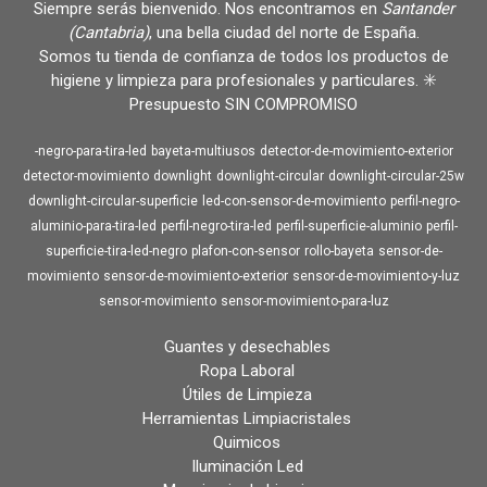
Siempre serás bienvenido. Nos encontramos en
Santander
(Cantabria)
, una bella ciudad del norte de España.
Somos tu tienda de confianza de todos los productos de
higiene y limpieza para profesionales y particulares. ✳️
Presupuesto SIN COMPROMISO
-negro-para-tira-led
bayeta-multiusos
detector-de-movimiento-exterior
detector-movimiento
downlight
downlight-circular
downlight-circular-25w
downlight-circular-superficie
led-con-sensor-de-movimiento
perfil-negro-
aluminio-para-tira-led
perfil-negro-tira-led
perfil-superficie-aluminio
perfil-
superficie-tira-led-negro
plafon-con-sensor
rollo-bayeta
sensor-de-
movimiento
sensor-de-movimiento-exterior
sensor-de-movimiento-y-luz
sensor-movimiento
sensor-movimiento-para-luz
Guantes y desechables
Ropa Laboral
Útiles de Limpieza
Herramientas Limpiacristales
Quimicos
Iluminación Led