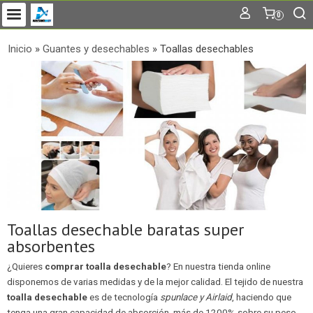
0
Inicio
»
Guantes y desechables
»
Toallas desechables
Toallas desechable baratas super
absorbentes
¿Quieres
comprar toalla desechable
? En nuestra tienda online
disponemos de varias medidas y de la mejor calidad. El tejido de nuestra
toalla desechable
es de tecnología
spunlace y Airlaid
, haciendo que
tenga una gran capacidad de absorción, más de 1200% sobre su peso,