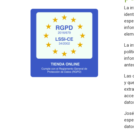
La i
ident
espec
info
eleme
La i
polít
info
ante
Las 
y que
extra
acce
dato
José
espe
datos