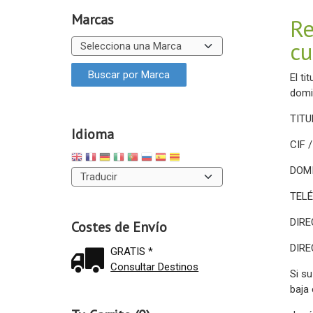
Marcas
Re
cu
El t
domi
TITU
Idioma
CIF 
DOMI
TELÉ
DIR
Costes de Envío
DIR
GRATIS *
Consultar Destinos
Si s
baja