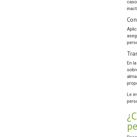
caso
inact
Con
Apli
aseg
pers
Tra
En l
sobr
alma
prop
Le i
pers
¿C
pe