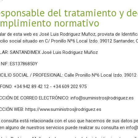
sponsable del tratamiento y de
mplimiento normativo
itular de esta web es José Luis Rodriguez Muñoz, provista de Identif
cilio social situado en C/ Pronillo Nº6 Local Izdo. 39012 Santander, 
LAR: SANTANDIMEX José Luis Rodriguez Muñoz
/ NIF: ES13786850Y
CILIO SOCIAL / PROFESIONAL: Calle Pronillo Nº6 Local Izdo. 39012 
FONO: +34 942 89 42 12 - +34 609 202 975
ECCIÓN DE CORREO ELECTRÓNICO:
info@suministrosjlrodriguez.es
ECCIÓN WEB:
https://www.suministrosjlrodriguez.es
u consulta está relacionada con el uso que hacemos de sus datos pe
 en alguno de nuestros servicios puede realizar su consulta en
info@