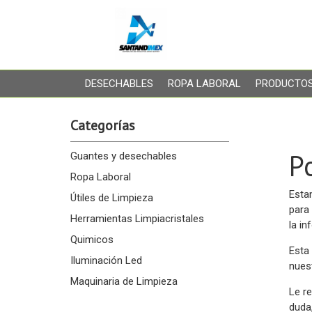
DESECHABLES
ROPA LABORAL
PRODUCTOS
Categorías
P
Guantes y desechables
Ropa Laboral
Esta
Útiles de Limpieza
para
Herramientas Limpiacristales
la i
Quimicos
Esta 
Iluminación Led
nues
Maquinaria de Limpieza
Le r
duda