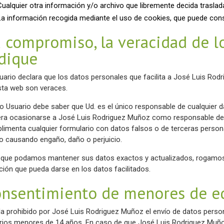
Cualquier otra información y/o archivo que libremente decida trasla
La información recogida mediante el uso de cookies, que puede consu
 compromiso, la veracidad de l
dique
suario declara que los datos personales que facilita a José Luis Ro
sta web son veraces.
 Usuario debe saber que Ud. es el único responsable de cualquier dañ
era ocasionarse a José Luis Rodriguez Muñoz como responsable de e
limenta cualquier formulario con datos falsos o de terceras perso
io causando engaño, daño o perjuicio.
 que podamos mantener sus datos exactos y actualizados, rogamos
ación que pueda darse en los datos facilitados.
nsentimiento de menores de e
a prohibido por José Luis Rodriguez Muñoz el envío de datos person
rios menores de 14 años. En caso de que José Luis Rodriguez Muño