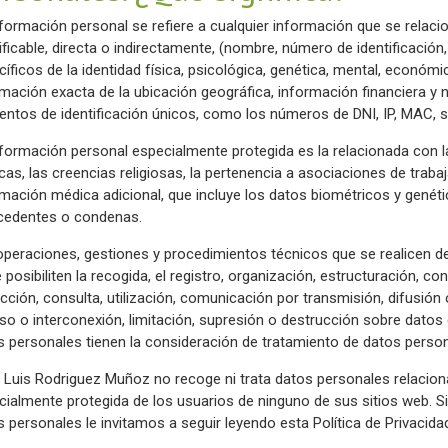
nformación personal se refiere a cualquier información que se relaci
ificable, directa o indirectamente, (nombre, número de identificació
íficos de la identidad física, psicológica, genética, mental, económic
rmación exacta de la ubicación geográfica, información financiera y
ntos de identificación únicos, como los números de DNI, IP, MAC, seg
nformación personal especialmente protegida es la relacionada con la
icas, las creencias religiosas, la pertenencia a asociaciones de trabaj
rmación médica adicional, que incluye los datos biométricos y genéti
cedentes o condenas.
operaciones, gestiones y procedimientos técnicos que se realicen
 posibiliten la recogida, el registro, organización, estructuración, c
cción, consulta, utilización, comunicación por transmisión, difusión 
so o interconexión, limitación, supresión o destrucción sobre datos
s personales tienen la consideración de tratamiento de datos person
 Luis Rodriguez Muñoz no recoge ni trata datos personales relacio
cialmente protegida de los usuarios de ninguno de sus sitios web. 
 personales le invitamos a seguir leyendo esta Política de Privacida