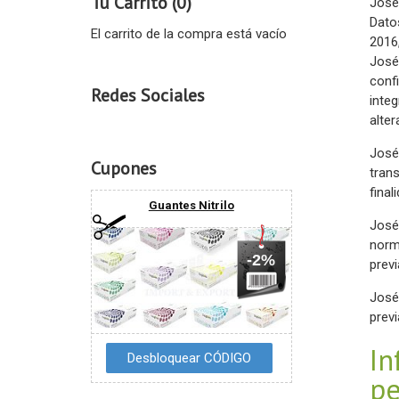
Tu Carrito (0)
José
Dato
El carrito de la compra está vacío
2016
José
confi
Redes Sociales
inte
alter
José
Cupones
tran
final
Guantes Nitrilo
José
norm
-2%
prev
José
prev
In
pe