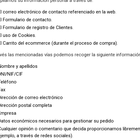
pilamos su información personal a través de:
El correo electrónico de contacto referenciado en la web.
El Formulario de contacto.
El Formulario de registro de Clientes.
El uso de Cookies.
El Carrito del ecommerce (durante el proceso de compra).
avés las mencionadas vías podemos recoger la siguiente informació
Nombre y apellidos
DNI/NIF/CIF
Teléfono
Fax
Dirección de correo electrónico
Dirección postal completa
Empresa
Datos económicos necesarios para gestionar su pedido
Cualquier opinión o comentario que decida proporcionarnos librement
ejemplo, a través de redes sociales).