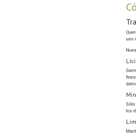
Có
Tr
Quer
uso 
Nues
Lic
Siem
fine
dato
Min
Sólo
los d
Lim
Mant