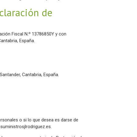
claración de
icación Fiscal N.º 13786850Y y con
Cantabria, España.
Santander, Cantabria, España.
rsonales o si lo que desea es darse de
suministrosjlrodriguez.es
.