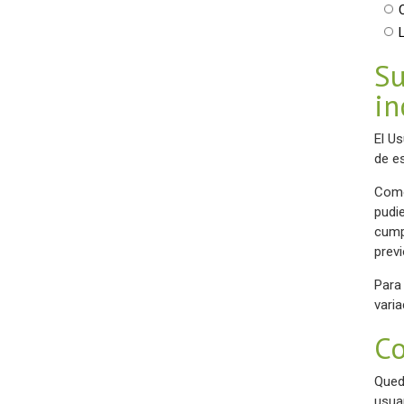
Su
in
El U
de e
Como
pudi
cump
prev
Para
vari
Co
Qued
usua