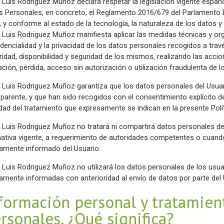
 Luis Rodriguez Muñoz declara respetar la legislación vigente españ
s Personales, en concreto, el Reglamento 2016/679 del Parlamento E
, y conforme al estado de la tecnología, la naturaleza de los datos y
 Luis Rodriguez Muñoz manifiesta aplicar las medidas técnicas y org
dencialidad y la privacidad de los datos personales recogidos a trav
gridad, disponibilidad y seguridad de los mismos, realizando las acci
ación, pérdida, acceso sin autorización o utilización fraudulenta de l
 Luis Rodriguez Muñoz garantiza que los datos personales del Usuario
sparente, y que han sido recogidos con el consentimiento explícito de
idad del tratamiento que expresamente se indican en la presente Polít
 Luis Rodriguez Muñoz no tratará ni compartirá datos personales de 
ativa vigente, a requerimiento de autoridades competentes o cuand
iamente informado del Usuario.
 Luis Rodriguez Muñoz no utilizará los datos personales de los usuari
iamente informadas con anterioridad al envío de datos por parte del 
formación personal y tratamien
rsonales. ¿Qué significa?