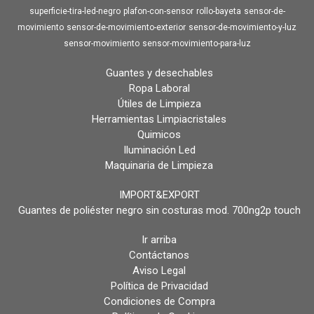
superficie-tira-led-negro
plafon-con-sensor
rollo-bayeta
sensor-de-
movimiento
sensor-de-movimiento-exterior
sensor-de-movimiento-y-luz
sensor-movimiento
sensor-movimiento-para-luz
Guantes y desechables
Ropa Laboral
Útiles de Limpieza
Herramientas Limpiacristales
Quimicos
Iluminación Led
Maquinaria de Limpieza
IMPORT&EXPORT
Guantes de poliéster negro sin costuras mod. 700ng2p touch
Ir arriba
Contáctanos
Aviso Legal
Política de Privacidad
Condiciones de Compra