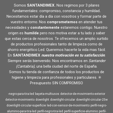
Somos
SANTANDIMEX
.
Nos regimos por 3 pilares
fundamentales
:
compromiso, constancia y humildad
.
Necesitamos estar día a día con vosotros y formar parte de
vuestro entorno. Nos
comprometemos
en atender tus
necesidades y
constantemente
estaremos contigo. Nuestro
origen es
humilde
pero nos motiva estar a tu lado y saber
que estas cerca de nosotros. Te ofrecemos un amplio surtido
de productos profesionales tanto de limpieza como de
ahorro energético Led. Queremos hacerte la vida mas fácil.
En
SANTANDIMEX
nuestra motivación es tu satisfacción
.
Siempre serás bienvenido. Nos encontramos en
Santander
(Cantabria)
, una bella ciudad del norte de España.
Somos tu tienda de confianza de todos los productos de
higiene y limpieza para profesionales y particulares. ✳️
Presupuesto SIN COMPROMISO
-negro-para-tira-led
bayeta-multiusos
detector-de-movimiento-exterior
detector-movimiento
downlight
downlight-circular
downlight-circular-25w
downlight-circular-superficie
led-con-sensor-de-movimiento
perfil-negro-
aluminio-para-tira-led
perfil-negro-tira-led
perfil-superficie-aluminio
perfil-