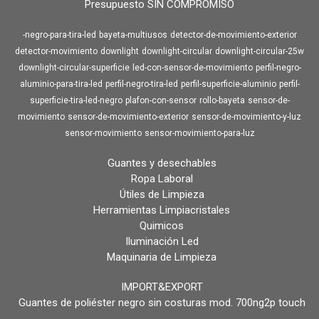
Presupuesto SIN COMPROMISO
-negro-para-tira-led
bayeta-multiusos
detector-de-movimiento-exterior
detector-movimiento
downlight
downlight-circular
downlight-circular-25w
downlight-circular-superficie
led-con-sensor-de-movimiento
perfil-negro-
aluminio-para-tira-led
perfil-negro-tira-led
perfil-superficie-aluminio
perfil-
superficie-tira-led-negro
plafon-con-sensor
rollo-bayeta
sensor-de-
movimiento
sensor-de-movimiento-exterior
sensor-de-movimiento-y-luz
sensor-movimiento
sensor-movimiento-para-luz
Guantes y desechables
Ropa Laboral
Útiles de Limpieza
Herramientas Limpiacristales
Quimicos
Iluminación Led
Maquinaria de Limpieza
IMPORT&EXPORT
Guantes de poliéster negro sin costuras mod. 700ng2p touch