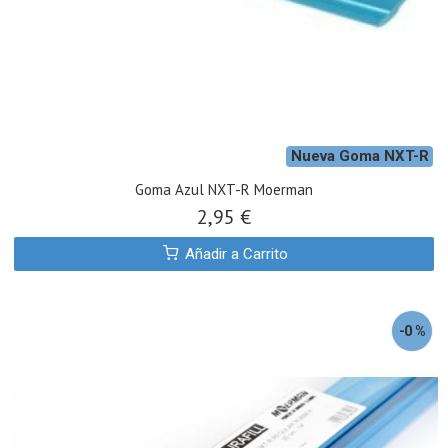
Nueva Goma NXT-R
Goma Azul NXT-R Moerman
2,95 €
Añadir a Carrito
-0 %