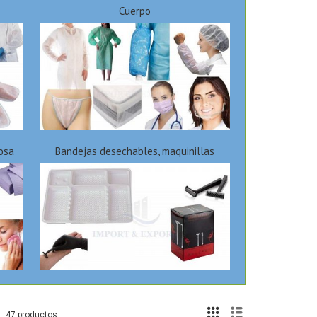
Cuerpo
losa
Bandejas desechables, maquinillas
47 productos