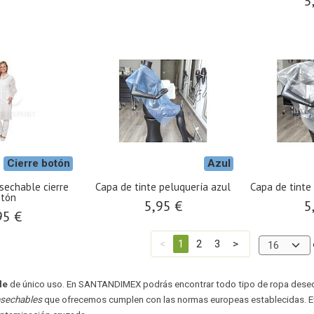
5
Cierre botón
Azul
esechable cierre
Capa de tinte peluquería azul
Capa de tinte
otón
5,95 €
5
95 €
<
1
2
3
>
le
de único uso. En SANTANDIMEX podrás encontrar todo tipo de ropa desechab
sechables
que ofrecemos cumplen con las normas europeas establecidas. Ev