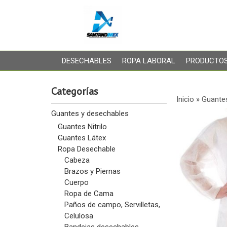
DESECHABLES
ROPA LABORAL
PRODUCTOS
Categorías
Inicio
»
Guante
Guantes y desechables
Guantes Nitrilo
Guantes Látex
Ropa Desechable
Cabeza
Brazos y Piernas
Cuerpo
Ropa de Cama
Paños de campo, Servilletas,
Celulosa