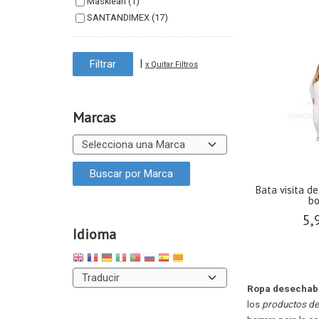
Masklean (1)
SANTANDIMEX (17)
|
x Quitar Filtros
Marcas
Bata visita d
b
5,
Idioma
Ropa desechab
los
productos de