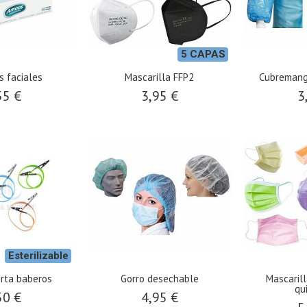
5 CAPAS
s faciales
Mascarilla FFP2
Cubremang
55 €
3,95 €
3
Esterilizable
rta baberos
Gorro desechable
Mascaril
qu
50 €
4,95 €