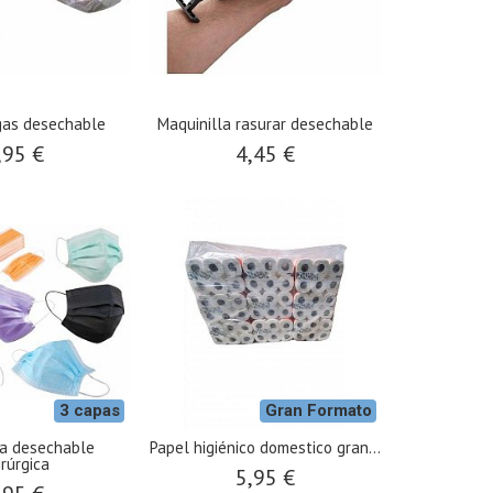
as desechable
Maquinilla rasurar desechable
,95 €
4,45 €
3 capas
Gran Formato
la desechable
Papel higiénico domestico gran...
irúrgica
5,95 €