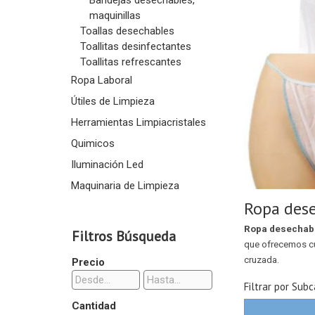
Bandejas desechables,
maquinillas
Toallas desechables
Toallitas desinfectantes
Toallitas refrescantes
Ropa Laboral
Útiles de Limpieza
Herramientas Limpiacristales
Quimicos
Iluminación Led
Maquinaria de Limpieza
Ropa dese
Ropa desechab
Filtros Búsqueda
que ofrecemos cu
cruzada.
Precio
Filtrar por Subc
Cantidad