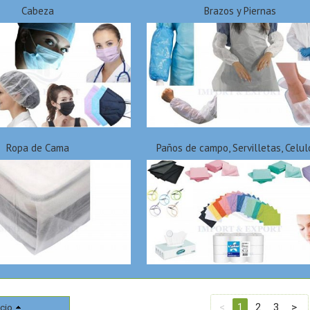
Cabeza
Brazos y Piernas
Ropa de Cama
Paños de campo, Servilletas, Celu
<
1
2
3
>
cio