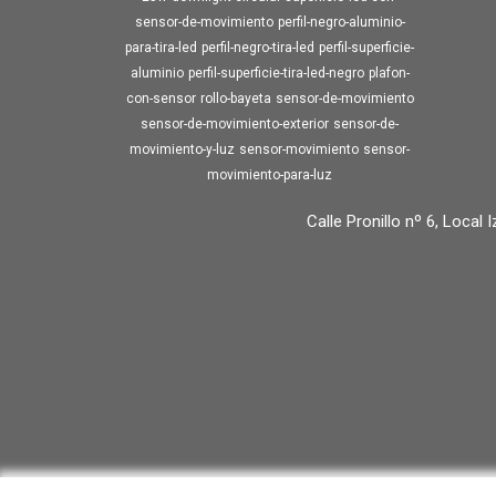
sensor-de-movimiento
perfil-negro-aluminio-
para-tira-led
perfil-negro-tira-led
perfil-superficie-
aluminio
perfil-superficie-tira-led-negro
plafon-
con-sensor
rollo-bayeta
sensor-de-movimiento
sensor-de-movimiento-exterior
sensor-de-
movimiento-y-luz
sensor-movimiento
sensor-
movimiento-para-luz
Calle Pronillo nº 6, Local