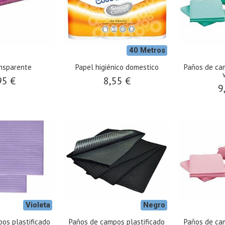
40 Metros
ansparente
Papel higiénico domestico
Paños de cam
95 €
8,55 €
9
Violeta
Negro
os plastificado
Paños de campos plastificado
Paños de cam