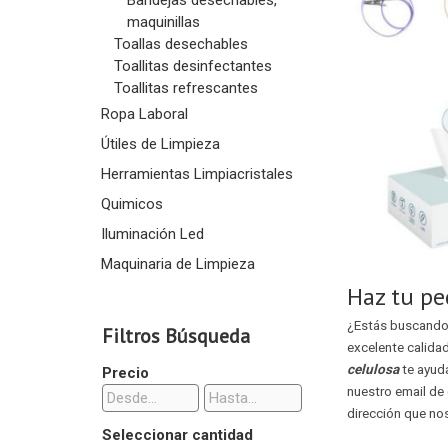
Bandejas desechables,
maquinillas
Toallas desechables
Toallitas desinfectantes
Toallitas refrescantes
Ropa Laboral
Útiles de Limpieza
Herramientas Limpiacristales
Quimicos
Iluminación Led
Maquinaria de Limpieza
Haz tu pe
¿Estás buscando 
Filtros Búsqueda
excelente calida
celulosa
te ayud
Precio
nuestro email de
dirección que no
Seleccionar cantidad