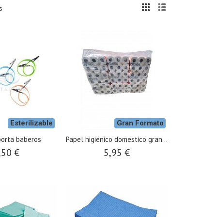
s
Esterilizable
Gran Formato
orta baberos
Papel higiénico domestico gran...
,50 €
5,95 €