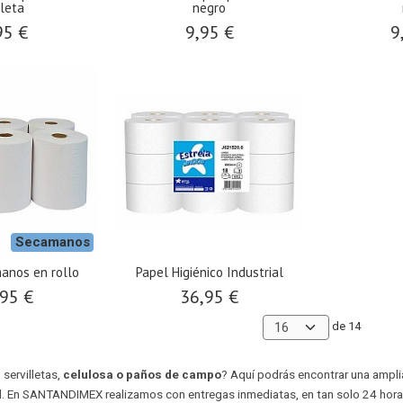
oleta
negro
95 €
9,95 €
9
Secamanos
anos en rollo
Papel Higiénico Industrial
95 €
36,95 €
de 14
servilletas,
celulosa o paños de campo
? Aquí podrás encontrar una ampl
d. En SANTANDIMEX realizamos con entregas inmediatas, en tan solo 24 hora