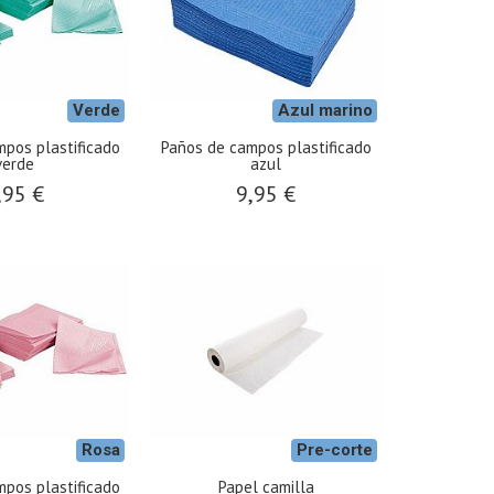
Verde
Azul marino
pos plastificado
Paños de campos plastificado
verde
azul
,95 €
9,95 €
Rosa
Pre-corte
pos plastificado
Papel camilla