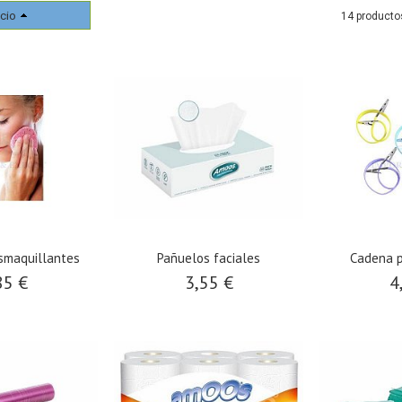
cio
14 producto
smaquillantes
Pañuelos faciales
Cadena p
85 €
3,55 €
4