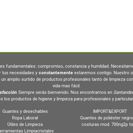
ares fundamentales
:
compromiso, constancia y humildad
.
Necesitamo
r tus necesidades y
constantemente
estaremos contigo. Nuestro o
un amplio surtido de productos profesionales tanto de limpieza c
vida mas fácil.
isfacción
. Siempre serás bienvenido. Nos encontramos en
Santander
s los productos de higiene y limpieza para profesionales y partic
Guantes y desechables
IMPORT&EXPORT
Ropa Laboral
Guantes de poliéster negro
Útiles de Limpieza
costuras mod. 700ng2p t
erramientas Limpiacristales