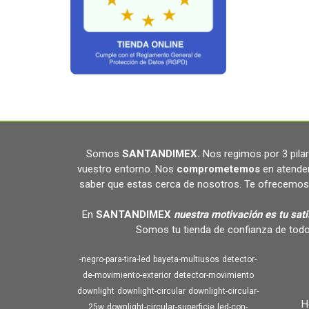
Somos
SANTANDIMEX
.
Nos regimos por 3 pil
vuestro entorno. Nos
comprometemos
en atende
saber que estas cerca de nosotros. Te ofrecemos 
En
SANTANDIMEX
nuestra motivación es tu sat
Somos tu tienda de confianza de todo
-negro-para-tira-led
bayeta-multiusos
detector-
de-movimiento-exterior
detector-movimiento
downlight
downlight-circular
downlight-circular-
H
25w
downlight-circular-superficie
led-con-