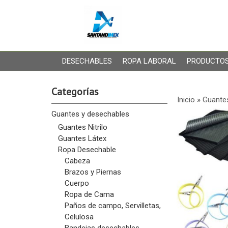
DESECHABLES
ROPA LABORAL
PRODUCTOS
Categorías
Inicio
»
Guante
Guantes y desechables
Guantes Nitrilo
Guantes Látex
Ropa Desechable
Cabeza
Brazos y Piernas
Cuerpo
Ropa de Cama
Paños de campo, Servilletas,
Celulosa