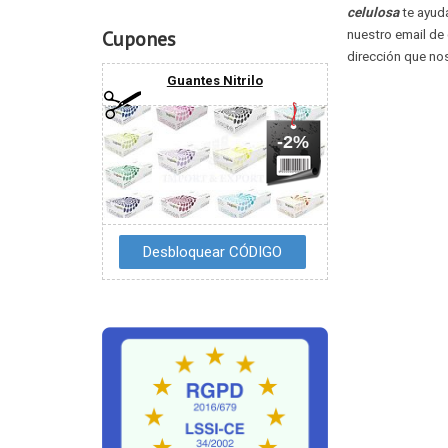
celulosa
te ayud
nuestro email de
Cupones
dirección que no
Guantes Nitrilo
-2%