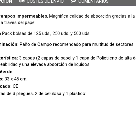
PCIÓN
COSTES DE ENVÍO
COMENTARIOS
campos impermeables
. Magnífica calidad de absorción gracias a l
 a través del papel.
n Pack bolsas de 125 uds., 250 uds. y 500 uds.
inación:
Paño de Campo recomendado para multitud de sectores. T
erística:
3 capas (2 capas de papel y 1 capa de Polietileno de alta
abilidad y una elevada absorción de líquidos.
Verde
o:
33 x 45 cm.
icado:
CE
etas de 3 pliegues, 2 de celulosa y 1 plástico: