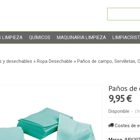
 LIMPIEZA
QUÍMICOS
MAQUINARIA LIMPIEZA
LIMPIACRIS
s y desechables
»
Ropa Desechable
»
Paños de campo, Servilletas, 
Paños de 
9,95 €
Disponible
-
(I
Costes de e
Marca
:
IMPOR