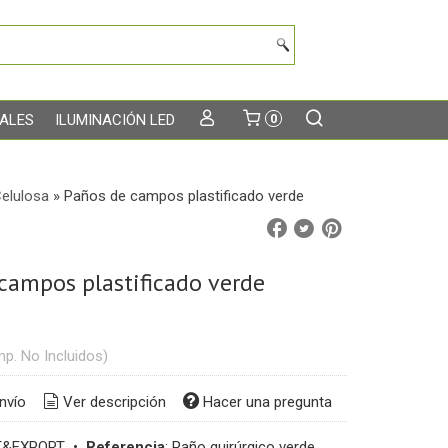
TALES
ILUMINACIÓN LED
0
Celulosa
»
Paños de campos plastificado verde
campos plastificado verde
mp. No Incluidos)
nvío
Ver descripción
Hacer una pregunta
T&EXPORT
•
Referencia
:
Paño quirúrgico verde