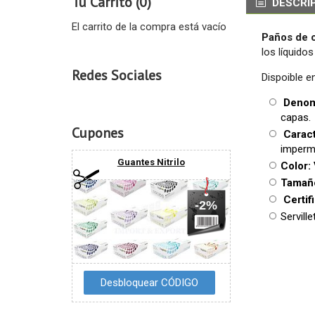
Tu Carrito (0)
DESCRI
El carrito de la compra está vacío
Paños de 
los líquidos
Redes Sociales
Dispoible e
Denom
capas.
Cupones
Caract
imperme
Guantes Nitrilo
Color:
Tamañ
Certif
-2%
Servill