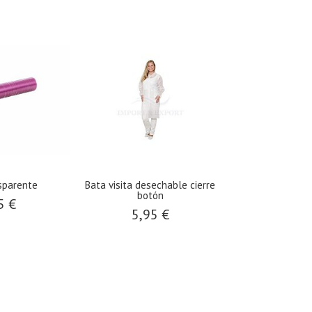
sparente
Bata visita desechable cierre
Toallitas des
botón
5 €
6,95
5,95 €