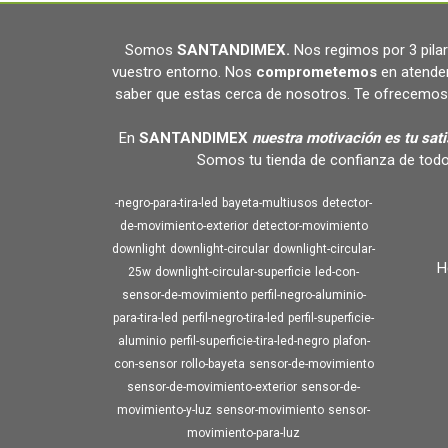
Somos
SANTANDIMEX
.
Nos regimos por 3 pil
vuestro entorno. Nos
comprometemos
en atende
saber que estas cerca de nosotros. Te ofrecemos 
En
SANTANDIMEX
nuestra motivación es tu sat
Somos tu tienda de confianza de todo
-negro-para-tira-led
bayeta-multiusos
detector-
de-movimiento-exterior
detector-movimiento
downlight
downlight-circular
downlight-circular-
H
25w
downlight-circular-superficie
led-con-
sensor-de-movimiento
perfil-negro-aluminio-
para-tira-led
perfil-negro-tira-led
perfil-superficie-
aluminio
perfil-superficie-tira-led-negro
plafon-
con-sensor
rollo-bayeta
sensor-de-movimiento
sensor-de-movimiento-exterior
sensor-de-
movimiento-y-luz
sensor-movimiento
sensor-
movimiento-para-luz