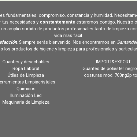
ares fundamentales
:
compromiso, constancia y humildad
.
Necesitamo
r tus necesidades y
constantemente
estaremos contigo. Nuestro o
un amplio surtido de productos profesionales tanto de limpieza c
vida mas fácil.
isfacción
. Siempre serás bienvenido. Nos encontramos en
Santander
s los productos de higiene y limpieza para profesionales y partic
Guantes y desechables
IMPORT&EXPORT
Ropa Laboral
Guantes de poliéster negro
Útiles de Limpieza
costuras mod. 700ng2p t
erramientas Limpiacristales
Quimicos
Iluminación Led
Maquinaria de Limpieza