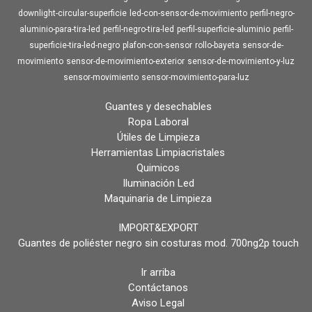
downlight-circular-superficie
led-con-sensor-de-movimiento
perfil-negro-
aluminio-para-tira-led
perfil-negro-tira-led
perfil-superficie-aluminio
perfil-
superficie-tira-led-negro
plafon-con-sensor
rollo-bayeta
sensor-de-
movimiento
sensor-de-movimiento-exterior
sensor-de-movimiento-y-luz
sensor-movimiento
sensor-movimiento-para-luz
Guantes y desechables
Ropa Laboral
Útiles de Limpieza
Herramientas Limpiacristales
Quimicos
Iluminación Led
Maquinaria de Limpieza
IMPORT&EXPORT
Guantes de poliéster negro sin costuras mod. 700ng2p touch
Ir arriba
Contáctanos
Aviso Legal