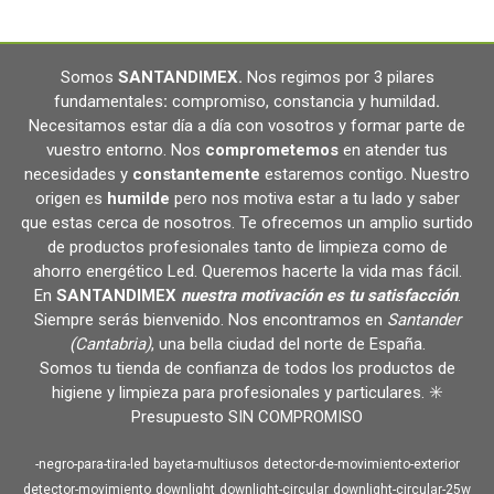
Somos
SANTANDIMEX
.
Nos regimos por 3 pilares
fundamentales
:
compromiso, constancia y humildad
.
Necesitamos estar día a día con vosotros y formar parte de
vuestro entorno. Nos
comprometemos
en atender tus
necesidades y
constantemente
estaremos contigo. Nuestro
origen es
humilde
pero nos motiva estar a tu lado y saber
que estas cerca de nosotros. Te ofrecemos un amplio surtido
de productos profesionales tanto de limpieza como de
ahorro energético Led. Queremos hacerte la vida mas fácil.
En
SANTANDIMEX
nuestra motivación es tu satisfacción
.
Siempre serás bienvenido. Nos encontramos en
Santander
(Cantabria)
, una bella ciudad del norte de España.
Somos tu tienda de confianza de todos los productos de
higiene y limpieza para profesionales y particulares. ✳️
Presupuesto SIN COMPROMISO
-negro-para-tira-led
bayeta-multiusos
detector-de-movimiento-exterior
detector-movimiento
downlight
downlight-circular
downlight-circular-25w