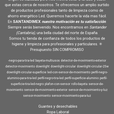
que estas cerca de nosotros. Te ofrecemos un amplio surtido
de productos profesionales tanto de limpieza como de
ahorro energético Led. Queremos hacerte la vida mas fácil.
En
SANTANDIMEX
nuestra motivación es tu satisfacción
.
Siempre serás bienvenido. Nos encontramos en
Santander
(Cantabria)
, una bella ciudad del norte de España.
Somos tu tienda de confianza de todos los productos de
higiene y limpieza para profesionales y particulares. ✳️
Presupuesto SIN COMPROMISO
-negro-para-tira-led
bayeta-multiusos
detector-de-movimiento-exterior
detector-movimiento
downlight
downlight-circular
downlight-circular-25w
downlight-circular-superficie
led-con-sensor-de-movimiento
perfil-negro-
aluminio-para-tira-led
perfil-negro-tira-led
perfil-superficie-aluminio
perfil-
superficie-tira-led-negro
plafon-con-sensor
rollo-bayeta
sensor-de-
movimiento
sensor-de-movimiento-exterior
sensor-de-movimiento-y-luz
sensor-movimiento
sensor-movimiento-para-luz
Guantes y desechables
Ropa Laboral