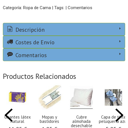
Categoría:
Ropa de Cama
|
Tags:
|
Comentarios
Descripción
Costes de Envío
Comentarios
Productos Relacionados
Guantes látex
Mopas y
Cubre
Capa de tinte
natural
bastidores
almohada
peluquería azul
desechable