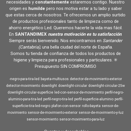
necesidades y
constantemente
estaremos contigo. Nuestro
origen es
humilde
pero nos motiva estar a tu lado y saber
que estas cerca de nosotros. Te ofrecemos un amplio surtido
de productos profesionales tanto de limpieza como de
ahorro energético Led. Queremos hacerte la vida mas fácil.
En
SANTANDIMEX
nuestra motivación es tu satisfacción
.
Siempre serás bienvenido. Nos encontramos en
Santander
(Cantabria)
, una bella ciudad del norte de España.
Somos tu tienda de confianza de todos los productos de
higiene y limpieza para profesionales y particulares. ✳️
Presupuesto SIN COMPROMISO
-negro-para-tira-led
bayeta-multiusos
detector-de-movimiento-exterior
detector-movimiento
downlight
downlight-circular
downlight-circular-25w
downlight-circular-superficie
led-con-sensor-de-movimiento
perfil-negro-
aluminio-para-tira-led
perfil-negro-tira-led
perfil-superficie-aluminio
perfil-
superficie-tira-led-negro
plafon-con-sensor
rollo-bayeta
sensor-de-
movimiento
sensor-de-movimiento-exterior
sensor-de-movimiento-y-luz
sensor-movimiento
sensor-movimiento-para-luz