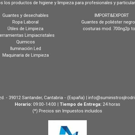
s los productos de higiene y limpieza para profesionales y partic
Guantes y desechables
IMPORT&EXPORT
Ropa Laboral
Guantes de poliéster negro
Útiles de Limpieza
costuras mod. 700ng2p t
erramientas Limpiacristales
Quimicos
Iluminación Led
Maquinaria de Limpieza
 Izd. - 39012 Santander, Cantabria - (España) | info@suministrosjlrodr
Horario:
09:00-14:00 |
Tiempo de Entrega:
24 horas
(*) Precios sin Impuestos incluidos