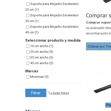
Soporte para Mojador Excelerator
25 cm (1)
Comprar s
Soporte para Mojador Excelerator
35 cm (1)
Comprar soport
Soporte para Mojador Excelerator
su avanzado diseñ
45 cm (1)
encontrar justo l
Seleccionar producto y medida
15 cm ancho (1)
Ordenar por:
Pre
25 cm ancho (3)
35 cm ancho (3)
45 cm ancho (3)
Marcas
Moerman (5)
|
x Quitar Filtros
Pa