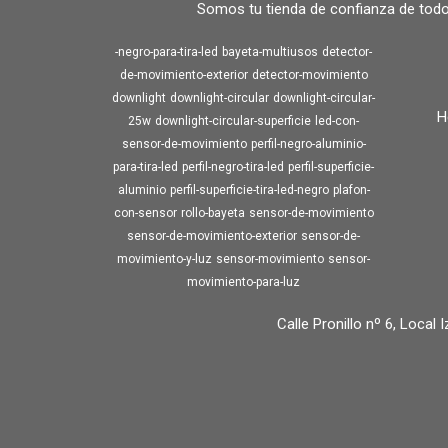
Somos tu tienda de confianza de todo
-negro-para-tira-led
bayeta-multiusos
detector-
de-movimiento-exterior
detector-movimiento
downlight
downlight-circular
downlight-circular-
H
25w
downlight-circular-superficie
led-con-
sensor-de-movimiento
perfil-negro-aluminio-
para-tira-led
perfil-negro-tira-led
perfil-superficie-
aluminio
perfil-superficie-tira-led-negro
plafon-
con-sensor
rollo-bayeta
sensor-de-movimiento
sensor-de-movimiento-exterior
sensor-de-
movimiento-y-luz
sensor-movimiento
sensor-
movimiento-para-luz
Calle Pronillo nº 6, Local