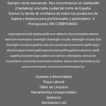
Siempre serás bienvenido. Nos encontramos en
Santander
(Cantabria)
, una bella ciudad del norte de España.
Somos tu tienda de confianza de todos los productos de
higiene y limpieza para profesionales y particulares. ✳️
Presupuesto SIN COMPROMISO
-negro-para-tira-led
bayeta-multiusos
detector-de-movimiento-exterior
detector-movimiento
downlight
downlight-circular
downlight-circular-25w
downlight-circular-superficie
led-con-sensor-de-movimiento
perfil-negro-
aluminio-para-tira-led
perfil-negro-tira-led
perfil-superficie-aluminio
perfil-
superficie-tira-led-negro
plafon-con-sensor
rollo-bayeta
sensor-de-
movimiento
sensor-de-movimiento-exterior
sensor-de-movimiento-y-luz
sensor-movimiento
sensor-movimiento-para-luz
Guantes y desechables
Ropa Laboral
Útiles de Limpieza
Herramientas Limpiacristales
Quimicos
Iluminación Led