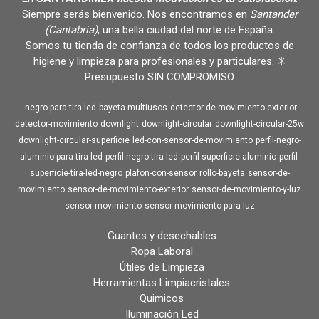
Siempre serás bienvenido. Nos encontramos en
Santander
(Cantabria)
, una bella ciudad del norte de España.
Somos tu tienda de confianza de todos los productos de
higiene y limpieza para profesionales y particulares. ✳️
Presupuesto SIN COMPROMISO
-negro-para-tira-led
bayeta-multiusos
detector-de-movimiento-exterior
detector-movimiento
downlight
downlight-circular
downlight-circular-25w
downlight-circular-superficie
led-con-sensor-de-movimiento
perfil-negro-
aluminio-para-tira-led
perfil-negro-tira-led
perfil-superficie-aluminio
perfil-
superficie-tira-led-negro
plafon-con-sensor
rollo-bayeta
sensor-de-
movimiento
sensor-de-movimiento-exterior
sensor-de-movimiento-y-luz
sensor-movimiento
sensor-movimiento-para-luz
Guantes y desechables
Ropa Laboral
Útiles de Limpieza
Herramientas Limpiacristales
Quimicos
Iluminación Led