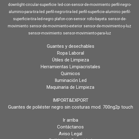
downlight-circular-superficie
led-con-sensor-de-movimiento
perfil-negro-
aluminio-para-tira-led
perfil-negro-tira-led
perfil-superficie-aluminio
perfil-
superficie-tira-led-negro
plafon-con-sensor
rollo-bayeta
sensor-de-
movimiento
sensor-de-movimiento-exterior
sensor-de-movimiento-y-luz
sensor-movimiento
sensor-movimiento-para-luz
Guantes y desechables
Ropa Laboral
Útiles de Limpieza
Herramientas Limpiacristales
Quimicos
Iluminación Led
Maquinaria de Limpieza
IMPORT&EXPORT
Guantes de poliéster negro sin costuras mod. 700ng2p touch
Ir arriba
Contáctanos
Aviso Legal