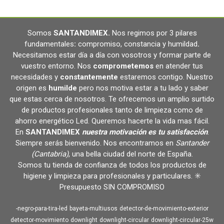
Somos
SANTANDIMEX
.
Nos regimos por 3 pilares
fundamentales
:
compromiso, constancia y humildad
.
Necesitamos estar día a día con vosotros y formar parte de
vuestro entorno. Nos
comprometemos
en atender tus
necesidades y
constantemente
estaremos contigo. Nuestro
origen es
humilde
pero nos motiva estar a tu lado y saber
que estas cerca de nosotros. Te ofrecemos un amplio surtido
de productos profesionales tanto de limpieza como de
ahorro energético Led. Queremos hacerte la vida mas fácil.
En
SANTANDIMEX
nuestra motivación es tu satisfacción
.
Siempre serás bienvenido. Nos encontramos en
Santander
(Cantabria)
, una bella ciudad del norte de España.
Somos tu tienda de confianza de todos los productos de
higiene y limpieza para profesionales y particulares. ✳️
Presupuesto SIN COMPROMISO
-negro-para-tira-led
bayeta-multiusos
detector-de-movimiento-exterior
detector-movimiento
downlight
downlight-circular
downlight-circular-25w