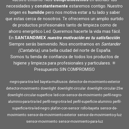
necesidades y
constantemente
estaremos contigo. Nuestro
origen es
humilde
pero nos motiva estar a tu lado y saber
que estas cerca de nosotros. Te ofrecemos un amplio surtido
de productos profesionales tanto de limpieza como de
ahorro energético Led. Queremos hacerte la vida mas fácil.
En
SANTANDIMEX
nuestra motivación es tu satisfacción
.
Siempre serás bienvenido. Nos encontramos en
Santander
(Cantabria)
, una bella ciudad del norte de España.
Somos tu tienda de confianza de todos los productos de
higiene y limpieza para profesionales y particulares. ✳️
Presupuesto SIN COMPROMISO
-negro-para-tira-led
bayeta-multiusos
detector-de-movimiento-exterior
detector-movimiento
downlight
downlight-circular
downlight-circular-25w
downlight-circular-superficie
led-con-sensor-de-movimiento
perfil-negro-
aluminio-para-tira-led
perfil-negro-tira-led
perfil-superficie-aluminio
perfil-
superficie-tira-led-negro
plafon-con-sensor
rollo-bayeta
sensor-de-
movimiento
sensor-de-movimiento-exterior
sensor-de-movimiento-y-luz
sensor-movimiento
sensor-movimiento-para-luz