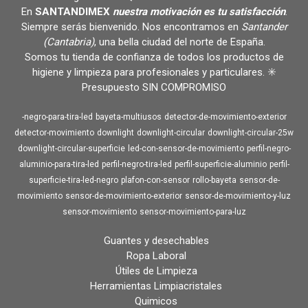
En
SANTANDIMEX
nuestra motivación es tu satisfacción
.
Siempre serás bienvenido. Nos encontramos en
Santander
(Cantabria)
, una bella ciudad del norte de España.
Somos tu tienda de confianza de todos los productos de
higiene y limpieza para profesionales y particulares. ✳️
Presupuesto SIN COMPROMISO
-negro-para-tira-led
bayeta-multiusos
detector-de-movimiento-exterior
detector-movimiento
downlight
downlight-circular
downlight-circular-25w
downlight-circular-superficie
led-con-sensor-de-movimiento
perfil-negro-
aluminio-para-tira-led
perfil-negro-tira-led
perfil-superficie-aluminio
perfil-
superficie-tira-led-negro
plafon-con-sensor
rollo-bayeta
sensor-de-
movimiento
sensor-de-movimiento-exterior
sensor-de-movimiento-y-luz
sensor-movimiento
sensor-movimiento-para-luz
Guantes y desechables
Ropa Laboral
Útiles de Limpieza
Herramientas Limpiacristales
Quimicos