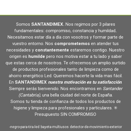
Somos
SANTANDIMEX
.
Nos regimos por 3 pilares
fundamentales
:
compromiso, constancia y humildad
.
Necesitamos estar día a día con vosotros y formar parte de
vuestro entorno. Nos
comprometemos
en atender tus
necesidades y
constantemente
estaremos contigo. Nuestro
origen es
humilde
pero nos motiva estar a tu lado y saber
que estas cerca de nosotros. Te ofrecemos un amplio surtido
de productos profesionales tanto de limpieza como de
ahorro energético Led. Queremos hacerte la vida mas fácil.
En
SANTANDIMEX
nuestra motivación es tu satisfacción
.
Siempre serás bienvenido. Nos encontramos en
Santander
(Cantabria)
, una bella ciudad del norte de España.
Somos tu tienda de confianza de todos los productos de
higiene y limpieza para profesionales y particulares. ✳️
Presupuesto SIN COMPROMISO
-negro-para-tira-led
bayeta-multiusos
detector-de-movimiento-exterior