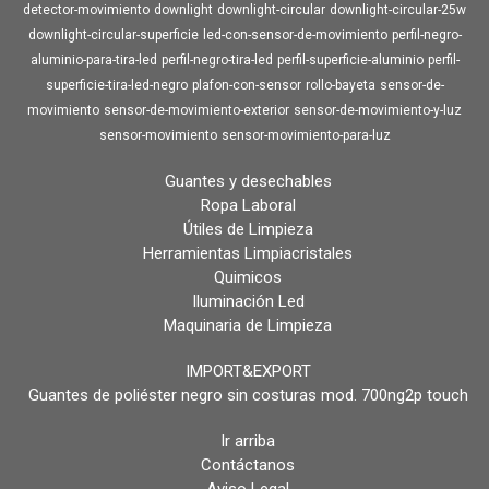
detector-movimiento
downlight
downlight-circular
downlight-circular-25w
downlight-circular-superficie
led-con-sensor-de-movimiento
perfil-negro-
aluminio-para-tira-led
perfil-negro-tira-led
perfil-superficie-aluminio
perfil-
superficie-tira-led-negro
plafon-con-sensor
rollo-bayeta
sensor-de-
movimiento
sensor-de-movimiento-exterior
sensor-de-movimiento-y-luz
sensor-movimiento
sensor-movimiento-para-luz
Guantes y desechables
Ropa Laboral
Útiles de Limpieza
Herramientas Limpiacristales
Quimicos
Iluminación Led
Maquinaria de Limpieza
IMPORT&EXPORT
Guantes de poliéster negro sin costuras mod. 700ng2p touch
Ir arriba
Contáctanos