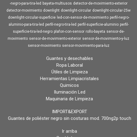
-negro-para-tira-led
bayeta-multiusos
detector-de-movimiento-exterior
detector-movimiento
downlight
downlight-circular
downlight-circular-25w
downlight-circular-superficie
led-con-sensor-de-movimiento
perfil-negro-
aluminio-para-tira-led
perfil-negro-tira-led
perfil-superficie-aluminio
perfil-
superficie-tira-led-negro
plafon-con-sensor
rollo-bayeta
sensor-de-
movimiento
sensor-de-movimiento-exterior
sensor-de-movimiento-y-luz
sensor-movimiento
sensor-movimiento-para-luz
Guantes y desechables
Ropa Laboral
Útiles de Limpieza
Herramientas Limpiacristales
Quimicos
Iluminación Led
Maquinaria de Limpieza
IMPORT&EXPORT
Guantes de poliéster negro sin costuras mod. 700ng2p touch
Ir arriba