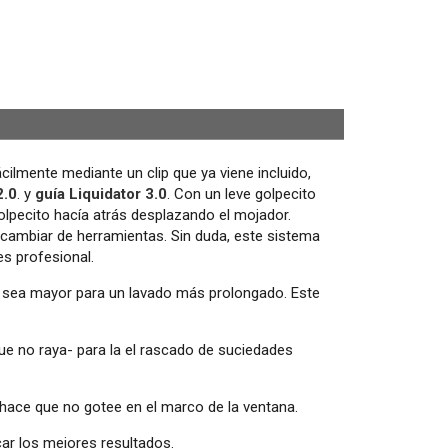
cilmente mediante un clip que ya viene incluido,
2.0
. y
guía Liquidator 3.0
. Con un leve golpecito
golpecito hacía atrás desplazando el mojador.
 cambiar de herramientas. Sin duda, este sistema
es profesional.
a sea mayor para un lavado más prolongado. Este
ue no raya- para la el rascado de suciedades
hace que no gotee en el marco de la ventana.
car los mejores resultados.