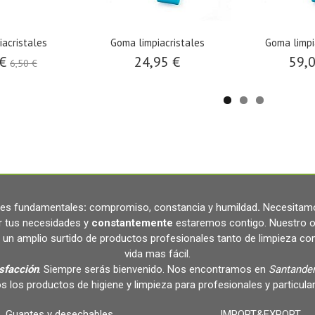
iacristales
Goma limpiacristales
Goma limpi
 €
24,95 €
59,
6,50 €
ares fundamentales
:
compromiso, constancia y humildad
.
Necesitamo
r tus necesidades y
constantemente
estaremos contigo. Nuestro o
un amplio surtido de productos profesionales tanto de limpieza c
vida mas fácil.
isfacción
. Siempre serás bienvenido. Nos encontramos en
Santander
s los productos de higiene y limpieza para profesionales y partic
Guantes y desechables
IMPORT&EXPORT