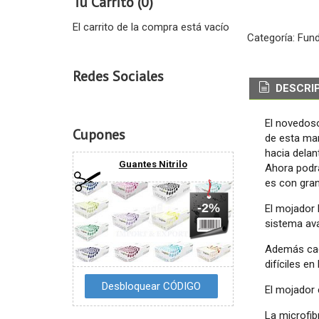
Tu Carrito (0)
El carrito de la compra está vacío
Categoría:
Fun
Redes Sociales
DESCRI
El novedo
Cupones
de esta ma
hacia delan
Guantes Nitrilo
Ahora podrá
es con gran
-2%
El mojador 
sistema av
Además cada
difíciles en 
El mojador 
La microfib