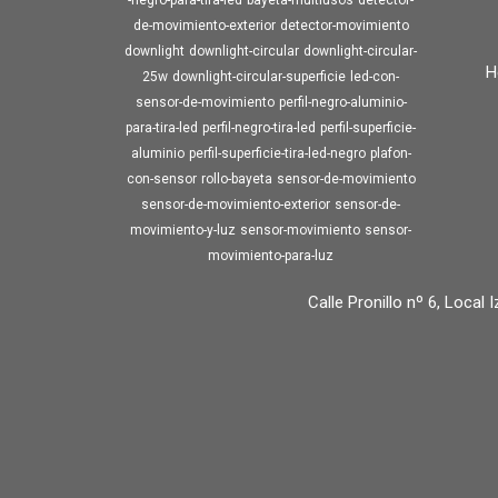
-negro-para-tira-led
bayeta-multiusos
detector-
de-movimiento-exterior
detector-movimiento
downlight
downlight-circular
downlight-circular-
H
25w
downlight-circular-superficie
led-con-
sensor-de-movimiento
perfil-negro-aluminio-
para-tira-led
perfil-negro-tira-led
perfil-superficie-
aluminio
perfil-superficie-tira-led-negro
plafon-
con-sensor
rollo-bayeta
sensor-de-movimiento
sensor-de-movimiento-exterior
sensor-de-
movimiento-y-luz
sensor-movimiento
sensor-
movimiento-para-luz
Calle Pronillo nº 6, Local