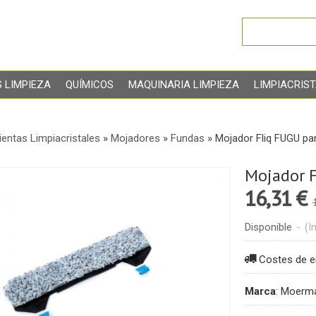
 LIMPIEZA
QUÍMICOS
MAQUINARIA LIMPIEZA
LIMPIACRIS
entas Limpiacristales
»
Mojadores
»
Fundas
»
Mojador Fliq FUGU par
Mojador F
16,31 €
Disponible
-
(I
Costes de e
Marca
:
Moerm