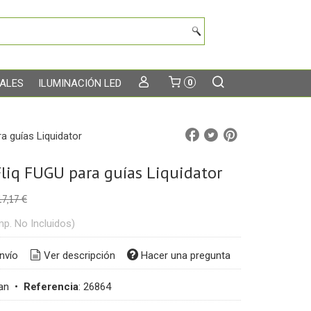
TALES
ILUMINACIÓN LED
0
a guías Liquidator
liq FUGU para guías Liquidator
17,17 €
mp. No Incluidos)
nvío
Ver descripción
Hacer una pregunta
an
•
Referencia
:
26864