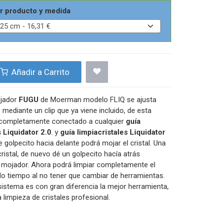
r producto y medida
Añadir a Carrito
ojador
FUGU
de Moerman modelo FLIQ se ajusta
mediante un clip que ya viene incluido, de esta
completamente conectado a cualquier
guía
s Liquidator 2.0
. y
guía limpiacristales Liquidator
e golpecito hacia delante podrá mojar el cristal. Una
ristal, de nuevo dé un golpecito hacía atrás
 mojador. Ahora podrá limpiar completamente el
do tiempo al no tener que cambiar de herramientas.
sistema es con gran diferencia la mejor herramienta,
a limpieza de cristales profesional.