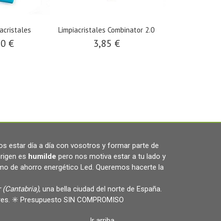
acristales
Limpiacristales Combinator 2.0
Cono rí
00 €
3,85 €
4,98
s estar día a día con vosotros y formar parte de
rigen es
humilde
pero nos motiva estar a tu lado y
omo de ahorro energético Led. Queremos hacerte la
 (Cantabria)
, una bella ciudad del norte de España.
ulares. ✳️ Presupuesto SIN COMPROMISO
Ir arriba