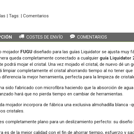
das
|
Tags:
|
Comentarios
PCIÓN
COSTES DE ENVÍO
COMENTARIOS
so mojador
FUGU
diseñado para las guías Liquidator se ajusta muy fá
nera queda completamente conectado a cualquier
guía Liquidator 
te podrá mojar el cristal. Una vez mojado el cristal, de nuevo dé un 
 limpiar completamente el cristal ahorrando tiempo al no tener que
 diferencia la mejor herramienta, perfecta para la limpieza de cristal
ha sido fabricado con microfibra haciendo que la absorción de agu
anzado hará que no pierda tiempo en cambiar de herramientas.
 mojador incorpora de fábrica una exclusiva almohadilla blanca -q
los cristales.
es completamente plano para un deslizamiento perfecto: su diseño 
ra es de la mejor calidad con el fin de ahorrar tiempo, esfuerzo y sa