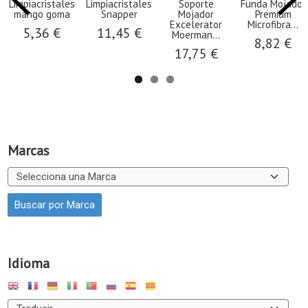
Limpiacristales
Limpiacristales
Soporte
Funda Mojador
mango goma
Snapper
Mojador
Premium
Excelerator
Microfibra...
5,36 €
11,45 €
Moerman...
8,82 €
17,75 €
Marcas
Idioma