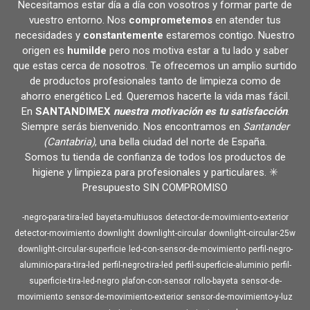
Necesitamos estar día a día con vosotros y formar parte de
vuestro entorno. Nos
comprometemos
en atender tus
necesidades y
constantemente
estaremos contigo. Nuestro
origen es
humilde
pero nos motiva estar a tu lado y saber
que estas cerca de nosotros. Te ofrecemos un amplio surtido
de productos profesionales tanto de limpieza como de
ahorro energético Led. Queremos hacerte la vida mas fácil.
En
SANTANDIMEX
nuestra motivación es tu satisfacción
.
Siempre serás bienvenido. Nos encontramos en
Santander
(Cantabria)
, una bella ciudad del norte de España.
Somos tu tienda de confianza de todos los productos de
higiene y limpieza para profesionales y particulares. ✳️
Presupuesto SIN COMPROMISO
-negro-para-tira-led
bayeta-multiusos
detector-de-movimiento-exterior
detector-movimiento
downlight
downlight-circular
downlight-circular-25w
downlight-circular-superficie
led-con-sensor-de-movimiento
perfil-negro-
aluminio-para-tira-led
perfil-negro-tira-led
perfil-superficie-aluminio
perfil-
superficie-tira-led-negro
plafon-con-sensor
rollo-bayeta
sensor-de-
movimiento
sensor-de-movimiento-exterior
sensor-de-movimiento-y-luz