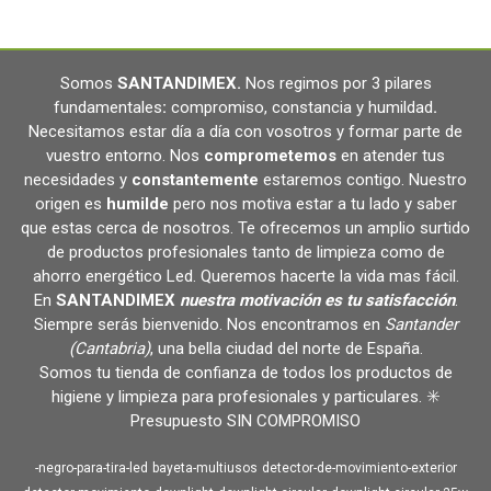
Somos
SANTANDIMEX
.
Nos regimos por 3 pilares
fundamentales
:
compromiso, constancia y humildad
.
Necesitamos estar día a día con vosotros y formar parte de
vuestro entorno. Nos
comprometemos
en atender tus
necesidades y
constantemente
estaremos contigo. Nuestro
origen es
humilde
pero nos motiva estar a tu lado y saber
que estas cerca de nosotros. Te ofrecemos un amplio surtido
de productos profesionales tanto de limpieza como de
ahorro energético Led. Queremos hacerte la vida mas fácil.
En
SANTANDIMEX
nuestra motivación es tu satisfacción
.
Siempre serás bienvenido. Nos encontramos en
Santander
(Cantabria)
, una bella ciudad del norte de España.
Somos tu tienda de confianza de todos los productos de
higiene y limpieza para profesionales y particulares. ✳️
Presupuesto SIN COMPROMISO
-negro-para-tira-led
bayeta-multiusos
detector-de-movimiento-exterior