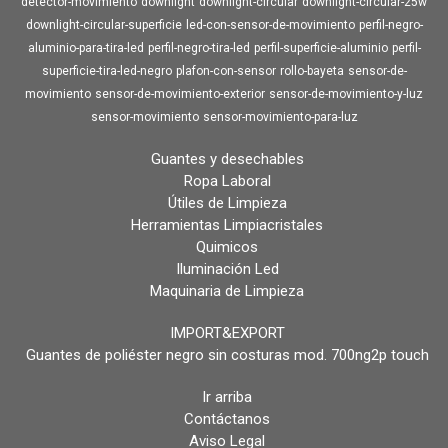
detector-movimiento
downlight
downlight-circular
downlight-circular-25w
downlight-circular-superficie
led-con-sensor-de-movimiento
perfil-negro-
aluminio-para-tira-led
perfil-negro-tira-led
perfil-superficie-aluminio
perfil-
superficie-tira-led-negro
plafon-con-sensor
rollo-bayeta
sensor-de-
movimiento
sensor-de-movimiento-exterior
sensor-de-movimiento-y-luz
sensor-movimiento
sensor-movimiento-para-luz
Guantes y desechables
Ropa Laboral
Útiles de Limpieza
Herramientas Limpiacristales
Quimicos
Iluminación Led
Maquinaria de Limpieza
IMPORT&EXPORT
Guantes de poliéster negro sin costuras mod. 700ng2p touch
Ir arriba
Contáctanos
Aviso Legal