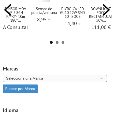
SENSOR MOV.
Sensor de
DICROICA LED
DOWNLIGHT
HF 5,8GH
puerta/ventana
GU10 12W SMD
FOCO
P/PRY- 10m
60º EOOS
RECTANGULAR
8,95 €
180º...
50W...
14,40 €
A Consultar
111,00 €
Marcas
Idioma