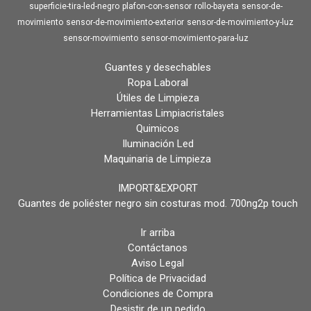
superficie-tira-led-negro
plafon-con-sensor
rollo-bayeta
sensor-de-
movimiento
sensor-de-movimiento-exterior
sensor-de-movimiento-y-luz
sensor-movimiento
sensor-movimiento-para-luz
Guantes y desechables
Ropa Laboral
Útiles de Limpieza
Herramientas Limpiacristales
Quimicos
Iluminación Led
Maquinaria de Limpieza
IMPORT&EXPORT
Guantes de poliéster negro sin costuras mod. 700ng2p touch
Ir arriba
Contáctanos
Aviso Legal
Política de Privacidad
Condiciones de Compra
Desistir de un pedido