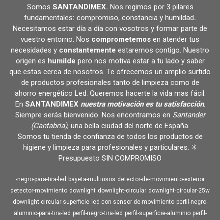
Somos
SANTANDIMEX
.
Nos regimos por 3 pilares
fundamentales
:
compromiso, constancia y humildad
.
Necesitamos estar día a día con vosotros y formar parte de
vuestro entorno. Nos
comprometemos
en atender tus
necesidades y
constantemente
estaremos contigo. Nuestro
origen es
humilde
pero nos motiva estar a tu lado y saber
que estas cerca de nosotros. Te ofrecemos un amplio surtido
de productos profesionales tanto de limpieza como de
ahorro energético Led. Queremos hacerte la vida mas fácil.
En
SANTANDIMEX
nuestra motivación es tu satisfacción
.
Siempre serás bienvenido. Nos encontramos en
Santander
(Cantabria)
, una bella ciudad del norte de España.
Somos tu tienda de confianza de todos los productos de
higiene y limpieza para profesionales y particulares. ✳️
Presupuesto SIN COMPROMISO
-negro-para-tira-led
bayeta-multiusos
detector-de-movimiento-exterior
detector-movimiento
downlight
downlight-circular
downlight-circular-25w
downlight-circular-superficie
led-con-sensor-de-movimiento
perfil-negro-
aluminio-para-tira-led
perfil-negro-tira-led
perfil-superficie-aluminio
perfil-