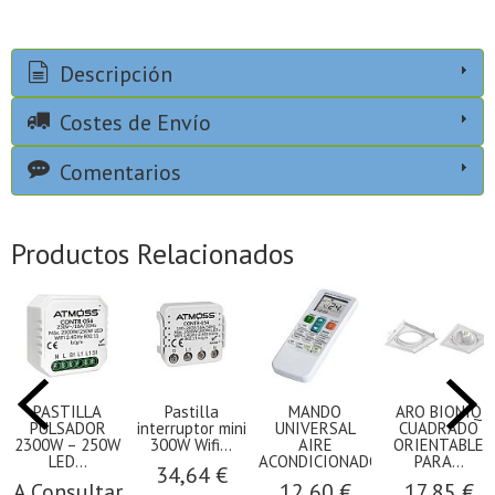
Descripción
Costes de Envío
Comentarios
Productos Relacionados
PASTILLA
Pastilla
MANDO
ARO BIONIQ
PULSADOR
interruptor mini
UNIVERSAL
CUADRADO
2300W – 250W
300W Wifi...
AIRE
ORIENTABLE
LED...
ACONDICIONADO...
PARA...
34,64 €
A Consultar
12,60 €
17,85 €