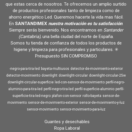
que estas cerca de nosotros. Te ofrecemos un amplio surtido
de productos profesionales tanto de limpieza como de
ahorro energético Led. Queremos hacerte la vida mas fácil.
En
SANTANDIMEX
nuestra motivación es tu satisfacción
.
Siempre serás bienvenido. Nos encontramos en
Santander
(Cantabria)
, una bella ciudad del norte de España.
Somos tu tienda de confianza de todos los productos de
higiene y limpieza para profesionales y particulares. ✳️
Presupuesto SIN COMPROMISO
-negro-para-tira-led
bayeta-multiusos
detector-de-movimiento-exterior
detector-movimiento
downlight
downlight-circular
downlight-circular-25w
downlight-circular-superficie
led-con-sensor-de-movimiento
perfil-negro-
aluminio-para-tira-led
perfil-negro-tira-led
perfil-superficie-aluminio
perfil-
superficie-tira-led-negro
plafon-con-sensor
rollo-bayeta
sensor-de-
movimiento
sensor-de-movimiento-exterior
sensor-de-movimiento-y-luz
sensor-movimiento
sensor-movimiento-para-luz
Guantes y desechables
Ropa Laboral