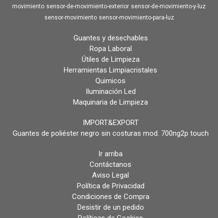
movimiento
sensor-de-movimiento-exterior
sensor-de-movimiento-y-luz
sensor-movimiento
sensor-movimiento-para-luz
Guantes y desechables
Ropa Laboral
Útiles de Limpieza
Herramientas Limpiacristales
Quimicos
Iluminación Led
Maquinaria de Limpieza
IMPORT&EXPORT
Guantes de poliéster negro sin costuras mod. 700ng2p touch
Ir arriba
Contáctanos
Aviso Legal
Política de Privacidad
Condiciones de Compra
Desistir de un pedido