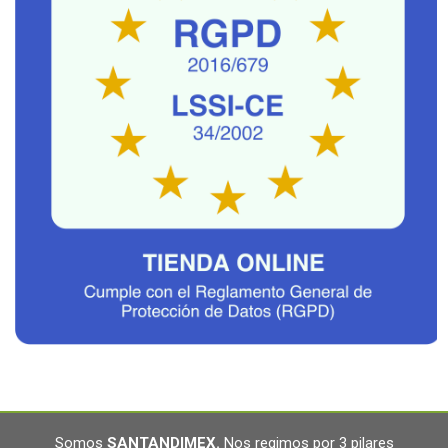
Somos
SANTANDIMEX
.
Nos regimos por 3 pilares