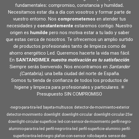
fundamentales
:
compromiso, constancia y humildad
.
Necesitamos estar día a día con vosotros y formar parte de
vuestro entorno. Nos
comprometemos
en atender tus
necesidades y
constantemente
estaremos contigo. Nuestro
origen es
humilde
pero nos motiva estar a tu lado y saber
que estas cerca de nosotros. Te ofrecemos un amplio surtido
de productos profesionales tanto de limpieza como de
ahorro energético Led. Queremos hacerte la vida mas fácil.
En
SANTANDIMEX
nuestra motivación es tu satisfacción
.
Siempre serás bienvenido. Nos encontramos en
Santander
(Cantabria)
, una bella ciudad del norte de España.
Somos tu tienda de confianza de todos los productos de
higiene y limpieza para profesionales y particulares. ✳️
Presupuesto SIN COMPROMISO
-negro-para-tira-led
bayeta-multiusos
detector-de-movimiento-exterior
detector-movimiento
downlight
downlight-circular
downlight-circular-25w
downlight-circular-superficie
led-con-sensor-de-movimiento
perfil-negro-
aluminio-para-tira-led
perfil-negro-tira-led
perfil-superficie-aluminio
perfil-
superficie-tira-led-negro
plafon-con-sensor
rollo-bayeta
sensor-de-