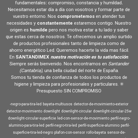
fundamentales
:
compromiso, constancia y humildad
.
Necesitamos estar día a día con vosotros y formar parte de
vuestro entorno. Nos
comprometemos
en atender tus
necesidades y
constantemente
estaremos contigo. Nuestro
origen es
humilde
pero nos motiva estar a tu lado y saber
que estas cerca de nosotros. Te ofrecemos un amplio surtido
de productos profesionales tanto de limpieza como de
ahorro energético Led. Queremos hacerte la vida mas fácil.
En
SANTANDIMEX
nuestra motivación es tu satisfacción
.
Siempre serás bienvenido. Nos encontramos en
Santander
(Cantabria)
, una bella ciudad del norte de España.
Somos tu tienda de confianza de todos los productos de
higiene y limpieza para profesionales y particulares. ✳️
Presupuesto SIN COMPROMISO
-negro-para-tira-led
bayeta-multiusos
detector-de-movimiento-exterior
detector-movimiento
downlight
downlight-circular
downlight-circular-25w
downlight-circular-superficie
led-con-sensor-de-movimiento
perfil-negro-
aluminio-para-tira-led
perfil-negro-tira-led
perfil-superficie-aluminio
perfil-
superficie-tira-led-negro
plafon-con-sensor
rollo-bayeta
sensor-de-