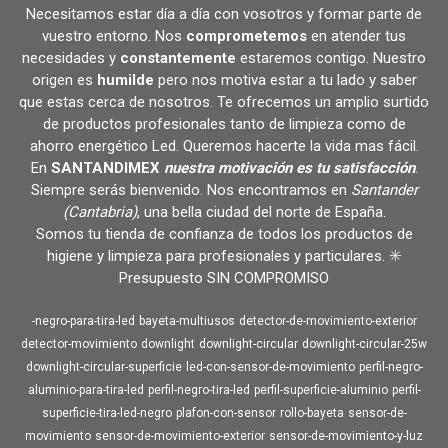
Necesitamos estar día a día con vosotros y formar parte de
vuestro entorno. Nos
comprometemos
en atender tus
necesidades y
constantemente
estaremos contigo. Nuestro
origen es
humilde
pero nos motiva estar a tu lado y saber
que estas cerca de nosotros. Te ofrecemos un amplio surtido
de productos profesionales tanto de limpieza como de
ahorro energético Led. Queremos hacerte la vida mas fácil.
En
SANTANDIMEX
nuestra motivación es tu satisfacción
.
Siempre serás bienvenido. Nos encontramos en
Santander
(Cantabria)
, una bella ciudad del norte de España.
Somos tu tienda de confianza de todos los productos de
higiene y limpieza para profesionales y particulares. ✳️
Presupuesto SIN COMPROMISO
-negro-para-tira-led
bayeta-multiusos
detector-de-movimiento-exterior
detector-movimiento
downlight
downlight-circular
downlight-circular-25w
downlight-circular-superficie
led-con-sensor-de-movimiento
perfil-negro-
aluminio-para-tira-led
perfil-negro-tira-led
perfil-superficie-aluminio
perfil-
superficie-tira-led-negro
plafon-con-sensor
rollo-bayeta
sensor-de-
movimiento
sensor-de-movimiento-exterior
sensor-de-movimiento-y-luz