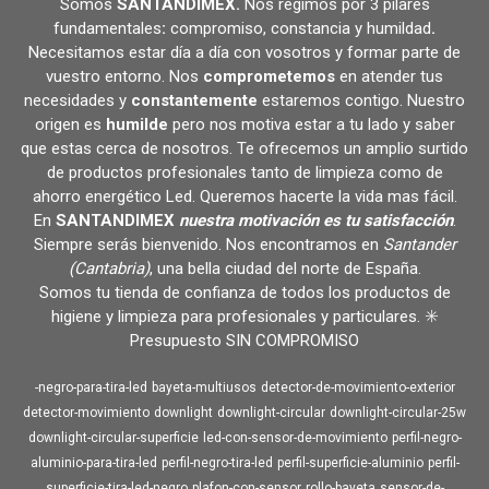
Somos
SANTANDIMEX
.
Nos regimos por 3 pilares
fundamentales
:
compromiso, constancia y humildad
.
Necesitamos estar día a día con vosotros y formar parte de
vuestro entorno. Nos
comprometemos
en atender tus
necesidades y
constantemente
estaremos contigo. Nuestro
origen es
humilde
pero nos motiva estar a tu lado y saber
que estas cerca de nosotros. Te ofrecemos un amplio surtido
de productos profesionales tanto de limpieza como de
ahorro energético Led. Queremos hacerte la vida mas fácil.
En
SANTANDIMEX
nuestra motivación es tu satisfacción
.
Siempre serás bienvenido. Nos encontramos en
Santander
(Cantabria)
, una bella ciudad del norte de España.
Somos tu tienda de confianza de todos los productos de
higiene y limpieza para profesionales y particulares. ✳️
Presupuesto SIN COMPROMISO
-negro-para-tira-led
bayeta-multiusos
detector-de-movimiento-exterior
detector-movimiento
downlight
downlight-circular
downlight-circular-25w
downlight-circular-superficie
led-con-sensor-de-movimiento
perfil-negro-
aluminio-para-tira-led
perfil-negro-tira-led
perfil-superficie-aluminio
perfil-
superficie-tira-led-negro
plafon-con-sensor
rollo-bayeta
sensor-de-