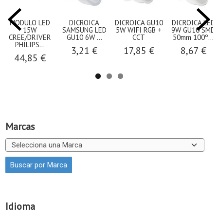
MODULO LED
DICROICA
DICROICA GU10
DICROICA LED
15W
SAMSUNG LED
5W WIFI RGB +
9W GU10 SMD
CREE/DRIVER
GU10 6W ...
CCT
50mm 100º...
PHILIPS...
3,21 €
17,85 €
8,67 €
44,85 €
Marcas
Idioma