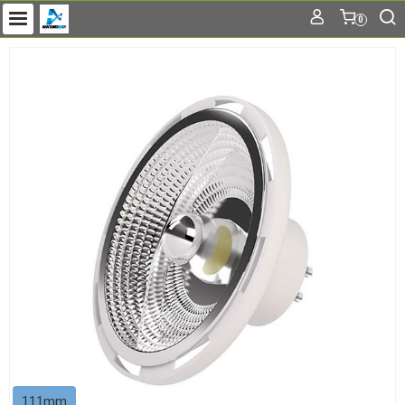
0
111mm