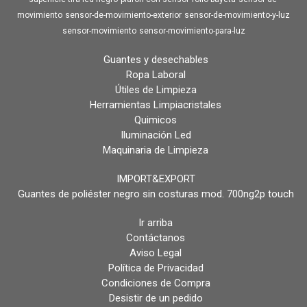
movimiento
sensor-de-movimiento-exterior
sensor-de-movimiento-y-luz
sensor-movimiento
sensor-movimiento-para-luz
Guantes y desechables
Ropa Laboral
Útiles de Limpieza
Herramientas Limpiacristales
Quimicos
Iluminación Led
Maquinaria de Limpieza
IMPORT&EXPORT
Guantes de poliéster negro sin costuras mod. 700ng2p touch
Ir arriba
Contáctanos
Aviso Legal
Política de Privacidad
Condiciones de Compra
Desistir de un pedido