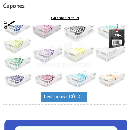
Cupones
Guantes Nitrilo
-2%