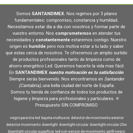
Somos
SANTANDIMEX
.
Nos regimos por 3 pilares
fundamentales
:
compromiso, constancia y humildad
.
Necesitamos estar día a día con vosotros y formar parte de
vuestro entorno. Nos
comprometemos
en atender tus
necesidades y
constantemente
estaremos contigo. Nuestro
origen es
humilde
pero nos motiva estar a tu lado y saber
que estas cerca de nosotros. Te ofrecemos un amplio surtido
de productos profesionales tanto de limpieza como de
ahorro energético Led. Queremos hacerte la vida mas fácil.
En
SANTANDIMEX
nuestra motivación es tu satisfacción
.
Siempre serás bienvenido. Nos encontramos en
Santander
(Cantabria)
, una bella ciudad del norte de España.
Somos tu tienda de confianza de todos los productos de
higiene y limpieza para profesionales y particulares. ✳️
Presupuesto SIN COMPROMISO
-negro-para-tira-led
bayeta-multiusos
detector-de-movimiento-exterior
detector-movimiento
downlight
downlight-circular
downlight-circular-25w
downlight-circular-superficie
led-con-sensor-de-movimiento
perfil-negro-