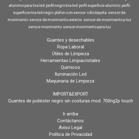
aluminio-para-tira-led
perfil-negro-tira-led
perfil-superficie-aluminio
perfil-
superficie-tira-led-negro
plafon-con-sensor
rollo-bayeta
sensor-de-
movimiento
sensor-de-movimiento-exterior
sensor-de-movimiento-y-luz
sensor-movimiento
sensor-movimiento-para-luz
Guantes y desechables
Ropa Laboral
Útiles de Limpieza
Herramientas Limpiacristales
Quimicos
Iluminación Led
Maquinaria de Limpieza
IMPORT&EXPORT
Guantes de poliéster negro sin costuras mod. 700ng2p touch
Ir arriba
Contáctanos
Aviso Legal
Política de Privacidad