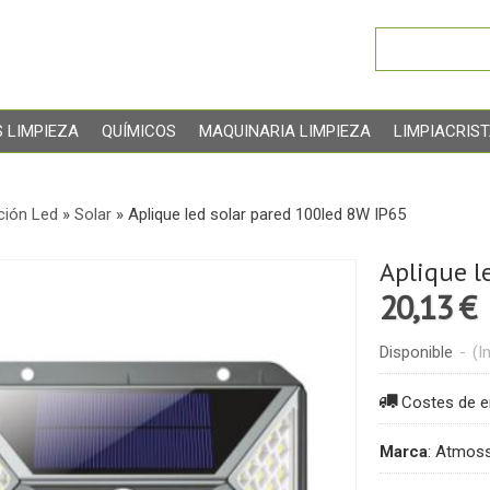
 LIMPIEZA
QUÍMICOS
MAQUINARIA LIMPIEZA
LIMPIACRIS
ción Led
»
Solar
»
Aplique led solar pared 100led 8W IP65
Aplique l
20,13 €
Disponible
-
(I
Costes de e
Marca
:
Atmos