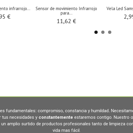
nto infrarrojo...
Sensor de movimiento Infrarrojo
Vela Led Sam
para...
95 €
2,9
11,62 €
ares fundamentales
:
compromiso, constancia y humildad
.
Necesitamo
r tus necesidades y
constantemente
estaremos contigo. Nuestro o
un amplio surtido de productos profesionales tanto de limpieza c
vida mas fácil.