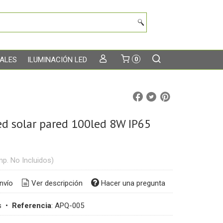
TALES
ILUMINACIÓN LED
0
ed solar pared 100led 8W IP65
mp. No Incluidos)
nvío
Ver descripción
Hacer una pregunta
s
•
Referencia
:
APQ-005