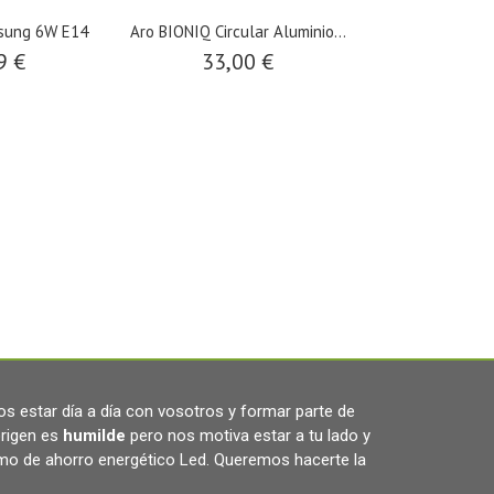
sung 6W E14
Aro BIONIQ Circular Aluminio...
DOWNLIGHT 
PLANO CUAD
9 €
33,00 €
9,27
s estar día a día con vosotros y formar parte de
rigen es
humilde
pero nos motiva estar a tu lado y
omo de ahorro energético Led. Queremos hacerte la