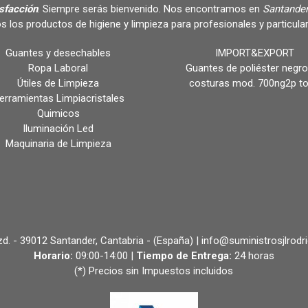
isfacción
. Siempre serás bienvenido. Nos encontramos en
Santander
s los productos de higiene y limpieza para profesionales y partic
Guantes y desechables
IMPORT&EXPORT
Ropa Laboral
Guantes de poliéster negro
Útiles de Limpieza
costuras mod. 700ng2p t
erramientas Limpiacristales
Quimicos
Iluminación Led
Maquinaria de Limpieza
 Izd. - 39012 Santander, Cantabria - (España) | info@suministrosjlrodr
Horario:
09:00-14:00 |
Tiempo de Entrega:
24 horas
(*) Precios sin Impuestos incluidos