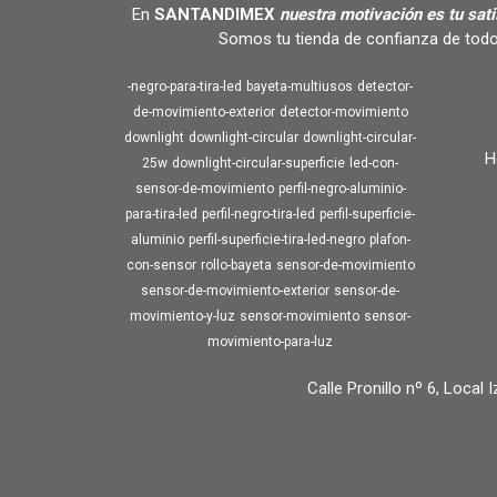
En
SANTANDIMEX
nuestra motivación es tu sat
Somos tu tienda de confianza de todo
-negro-para-tira-led
bayeta-multiusos
detector-
de-movimiento-exterior
detector-movimiento
downlight
downlight-circular
downlight-circular-
H
25w
downlight-circular-superficie
led-con-
sensor-de-movimiento
perfil-negro-aluminio-
para-tira-led
perfil-negro-tira-led
perfil-superficie-
aluminio
perfil-superficie-tira-led-negro
plafon-
con-sensor
rollo-bayeta
sensor-de-movimiento
sensor-de-movimiento-exterior
sensor-de-
movimiento-y-luz
sensor-movimiento
sensor-
movimiento-para-luz
Calle Pronillo nº 6, Local