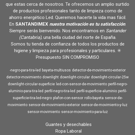
que estas cerca de nosotros. Te ofrecemos un amplio surtido
de productos profesionales tanto de limpieza como de
ahorro energético Led. Queremos hacerte la vida mas fácil.
En
SANTANDIMEX
nuestra motivación es tu satisfacción
.
Siempre serás bienvenido. Nos encontramos en
Santander
(Cantabria)
, una bella ciudad del norte de España.
Somos tu tienda de confianza de todos los productos de
higiene y limpieza para profesionales y particulares. ✳️
Presupuesto SIN COMPROMISO
-negro-para-tira-led
bayeta-multiusos
detector-de-movimiento-exterior
detector-movimiento
downlight
downlight-circular
downlight-circular-25w
downlight-circular-superficie
led-con-sensor-de-movimiento
perfil-negro-
aluminio-para-tira-led
perfil-negro-tira-led
perfil-superficie-aluminio
perfil-
superficie-tira-led-negro
plafon-con-sensor
rollo-bayeta
sensor-de-
movimiento
sensor-de-movimiento-exterior
sensor-de-movimiento-y-luz
sensor-movimiento
sensor-movimiento-para-luz
Guantes y desechables
Ropa Laboral