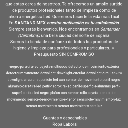
que estas cerca de nosotros. Te ofrecemos un amplio surtido
de productos profesionales tanto de limpieza como de
ahorro energético Led. Queremos hacerte la vida mas fácil.
En
SANTANDIMEX
nuestra motivación es tu satisfacción
.
Siempre serás bienvenido. Nos encontramos en
Santander
(Cantabria)
, una bella ciudad del norte de España.
Somos tu tienda de confianza de todos los productos de
higiene y limpieza para profesionales y particulares. ✳️
Presupuesto SIN COMPROMISO
-negro-para-tira-led
bayeta-multiusos
detector-de-movimiento-exterior
detector-movimiento
downlight
downlight-circular
downlight-circular-25w
downlight-circular-superficie
led-con-sensor-de-movimiento
perfil-negro-
aluminio-para-tira-led
perfil-negro-tira-led
perfil-superficie-aluminio
perfil-
superficie-tira-led-negro
plafon-con-sensor
rollo-bayeta
sensor-de-
movimiento
sensor-de-movimiento-exterior
sensor-de-movimiento-y-luz
sensor-movimiento
sensor-movimiento-para-luz
Guantes y desechables
Ropa Laboral