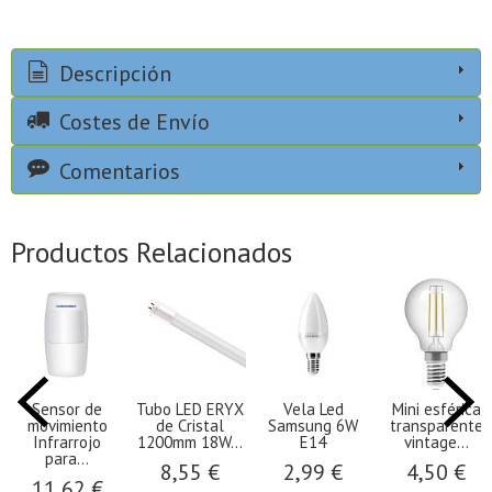
Descripción
Costes de Envío
Comentarios
Productos Relacionados
Sensor de
Tubo LED ERYX
Vela Led
Mini esférica
movimiento
de Cristal
Samsung 6W
transparente
Infrarrojo
1200mm 18W...
E14
vintage...
para...
8,55 €
2,99 €
4,50 €
11,62 €