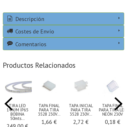
Descripción
Costes de Envío
Comentarios
Productos Relacionados
TIRA LED
TAPA FINAL
TAPA INICIAL
TAPA FINAL
14W/M IP65
PARA TIRA
PARA TIRA
PARA TIRA LED
BOBINA
3528 230V...
3528 230V...
NEÓN 230V
50mts...
1,66 €
2,72 €
0,18 €
249,00 €