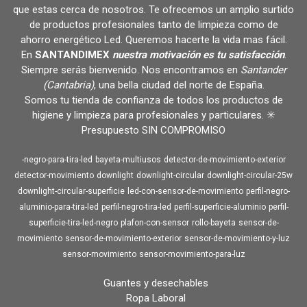
que estas cerca de nosotros. Te ofrecemos un amplio surtido
de productos profesionales tanto de limpieza como de
ahorro energético Led. Queremos hacerte la vida mas fácil.
En
SANTANDIMEX
nuestra motivación es tu satisfacción
.
Siempre serás bienvenido. Nos encontramos en
Santander
(Cantabria)
, una bella ciudad del norte de España.
Somos tu tienda de confianza de todos los productos de
higiene y limpieza para profesionales y particulares. ✳️
Presupuesto SIN COMPROMISO
-negro-para-tira-led
bayeta-multiusos
detector-de-movimiento-exterior
detector-movimiento
downlight
downlight-circular
downlight-circular-25w
downlight-circular-superficie
led-con-sensor-de-movimiento
perfil-negro-
aluminio-para-tira-led
perfil-negro-tira-led
perfil-superficie-aluminio
perfil-
superficie-tira-led-negro
plafon-con-sensor
rollo-bayeta
sensor-de-
movimiento
sensor-de-movimiento-exterior
sensor-de-movimiento-y-luz
sensor-movimiento
sensor-movimiento-para-luz
Guantes y desechables
Ropa Laboral