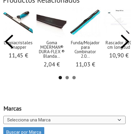
Limpiacristales
Goma
Funda/Mojador
Rascador 120
Snapper
MOERMAN®
para
cm longitud
DURA-FLEX ®
Combinator
11,45 €
10,90 €
Blanda...
2.0...
2,04 €
11,03 €
Marcas