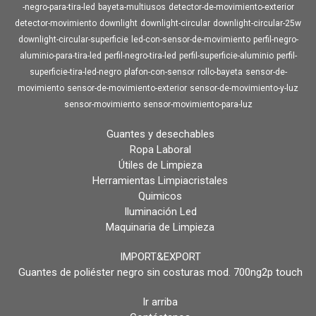
-negro-para-tira-led
bayeta-multiusos
detector-de-movimiento-exterior
detector-movimiento
downlight
downlight-circular
downlight-circular-25w
downlight-circular-superficie
led-con-sensor-de-movimiento
perfil-negro-
aluminio-para-tira-led
perfil-negro-tira-led
perfil-superficie-aluminio
perfil-
superficie-tira-led-negro
plafon-con-sensor
rollo-bayeta
sensor-de-
movimiento
sensor-de-movimiento-exterior
sensor-de-movimiento-y-luz
sensor-movimiento
sensor-movimiento-para-luz
Guantes y desechables
Ropa Laboral
Útiles de Limpieza
Herramientas Limpiacristales
Quimicos
Iluminación Led
Maquinaria de Limpieza
IMPORT&EXPORT
Guantes de poliéster negro sin costuras mod. 700ng2p touch
Ir arriba