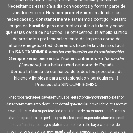
Necesitamos estar día a día con vosotros y formar parte de
vuestro entorno. Nos
comprometemos
en atender tus
necesidades y
constantemente
estaremos contigo. Nuestro
origen es
humilde
pero nos motiva estar a tu lado y saber
que estas cerca de nosotros. Te ofrecemos un amplio surtido
de productos profesionales tanto de limpieza como de
ahorro energético Led. Queremos hacerte la vida mas fácil.
En
SANTANDIMEX
nuestra motivación es tu satisfacción
.
Siempre serás bienvenido. Nos encontramos en
Santander
(Cantabria)
, una bella ciudad del norte de España.
Somos tu tienda de confianza de todos los productos de
higiene y limpieza para profesionales y particulares. ✳️
Presupuesto SIN COMPROMISO
-negro-para-tira-led
bayeta-multiusos
detector-de-movimiento-exterior
detector-movimiento
downlight
downlight-circular
downlight-circular-25w
downlight-circular-superficie
led-con-sensor-de-movimiento
perfil-negro-
aluminio-para-tira-led
perfil-negro-tira-led
perfil-superficie-aluminio
perfil-
superficie-tira-led-negro
plafon-con-sensor
rollo-bayeta
sensor-de-
movimiento
sensor-de-movimiento-exterior
sensor-de-movimiento-y-luz