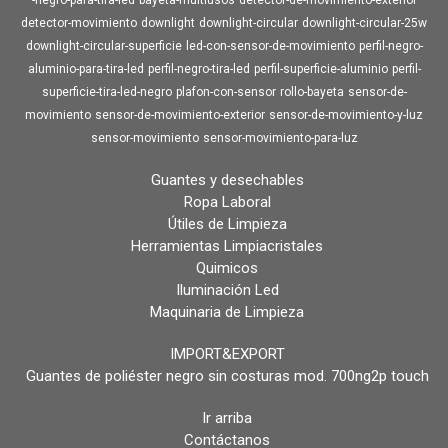
detector-movimiento
downlight
downlight-circular
downlight-circular-25w
downlight-circular-superficie
led-con-sensor-de-movimiento
perfil-negro-
aluminio-para-tira-led
perfil-negro-tira-led
perfil-superficie-aluminio
perfil-
superficie-tira-led-negro
plafon-con-sensor
rollo-bayeta
sensor-de-
movimiento
sensor-de-movimiento-exterior
sensor-de-movimiento-y-luz
sensor-movimiento
sensor-movimiento-para-luz
Guantes y desechables
Ropa Laboral
Útiles de Limpieza
Herramientas Limpiacristales
Quimicos
Iluminación Led
Maquinaria de Limpieza
IMPORT&EXPORT
Guantes de poliéster negro sin costuras mod. 700ng2p touch
Ir arriba
Contáctanos