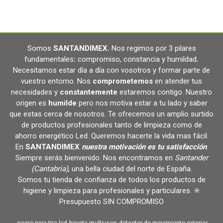
Somos
SANTANDIMEX
.
Nos regimos por 3 pilares
fundamentales
:
compromiso, constancia y humildad
.
Necesitamos estar día a día con vosotros y formar parte de
vuestro entorno. Nos
comprometemos
en atender tus
necesidades y
constantemente
estaremos contigo. Nuestro
origen es
humilde
pero nos motiva estar a tu lado y saber
que estas cerca de nosotros. Te ofrecemos un amplio surtido
de productos profesionales tanto de limpieza como de
ahorro energético Led. Queremos hacerte la vida mas fácil.
En
SANTANDIMEX
nuestra motivación es tu satisfacción
.
Siempre serás bienvenido. Nos encontramos en
Santander
(Cantabria)
, una bella ciudad del norte de España.
Somos tu tienda de confianza de todos los productos de
higiene y limpieza para profesionales y particulares. ✳️
Presupuesto SIN COMPROMISO
-negro-para-tira-led
bayeta-multiusos
detector-de-movimiento-exterior