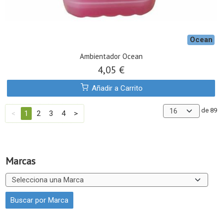
Ocean
Ambientador Ocean
4,05 €
Añadir a Carrito
de 89
<
1
2
3
4
>
Marcas