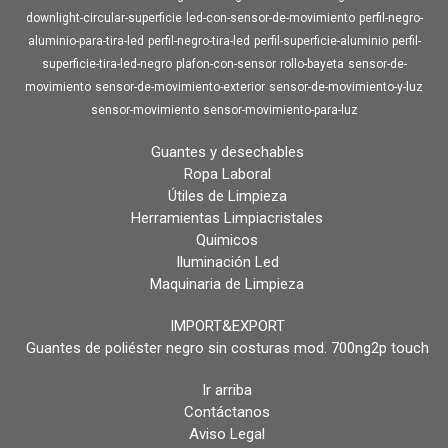
downlight-circular-superficie
led-con-sensor-de-movimiento
perfil-negro-
aluminio-para-tira-led
perfil-negro-tira-led
perfil-superficie-aluminio
perfil-
superficie-tira-led-negro
plafon-con-sensor
rollo-bayeta
sensor-de-
movimiento
sensor-de-movimiento-exterior
sensor-de-movimiento-y-luz
sensor-movimiento
sensor-movimiento-para-luz
Guantes y desechables
Ropa Laboral
Útiles de Limpieza
Herramientas Limpiacristales
Quimicos
Iluminación Led
Maquinaria de Limpieza
IMPORT&EXPORT
Guantes de poliéster negro sin costuras mod. 700ng2p touch
Ir arriba
Contáctanos
Aviso Legal