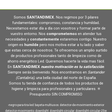
Somos
SANTANDIMEX
.
Nos regimos por 3 pilares
fundamentales
:
compromiso, constancia y humildad
.
Necesitamos estar día a día con vosotros y formar parte de
vuestro entorno. Nos
comprometemos
en atender tus
necesidades y
constantemente
estaremos contigo. Nuestro
origen es
humilde
pero nos motiva estar a tu lado y saber
que estas cerca de nosotros. Te ofrecemos un amplio surtido
de productos profesionales tanto de limpieza como de
ahorro energético Led. Queremos hacerte la vida mas fácil.
En
SANTANDIMEX
nuestra motivación es tu satisfacción
.
Siempre serás bienvenido. Nos encontramos en
Santander
(Cantabria)
, una bella ciudad del norte de España.
Somos tu tienda de confianza de todos los productos de
higiene y limpieza para profesionales y particulares. ✳️
Presupuesto SIN COMPROMISO
-negro-para-tira-led
bayeta-multiusos
detector-de-movimiento-exterior
detector-movimiento
downlight
downlight-circular
downlight-circular-25w