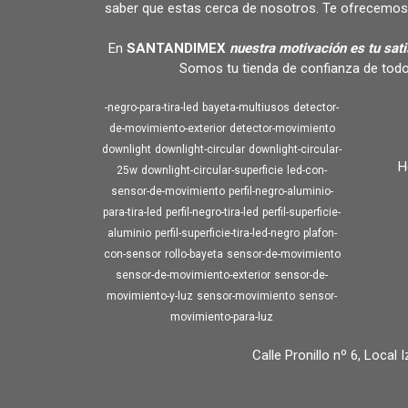
saber que estas cerca de nosotros. Te ofrecemos 
En
SANTANDIMEX
nuestra motivación es tu sat
Somos tu tienda de confianza de todo
-negro-para-tira-led
bayeta-multiusos
detector-
de-movimiento-exterior
detector-movimiento
downlight
downlight-circular
downlight-circular-
H
25w
downlight-circular-superficie
led-con-
sensor-de-movimiento
perfil-negro-aluminio-
para-tira-led
perfil-negro-tira-led
perfil-superficie-
aluminio
perfil-superficie-tira-led-negro
plafon-
con-sensor
rollo-bayeta
sensor-de-movimiento
sensor-de-movimiento-exterior
sensor-de-
movimiento-y-luz
sensor-movimiento
sensor-
movimiento-para-luz
Calle Pronillo nº 6, Local