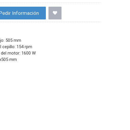
Pedir Información
ajo: 505 mm
l cepillo: 154 rpm
s del motor: 1600 W
5x505 mm