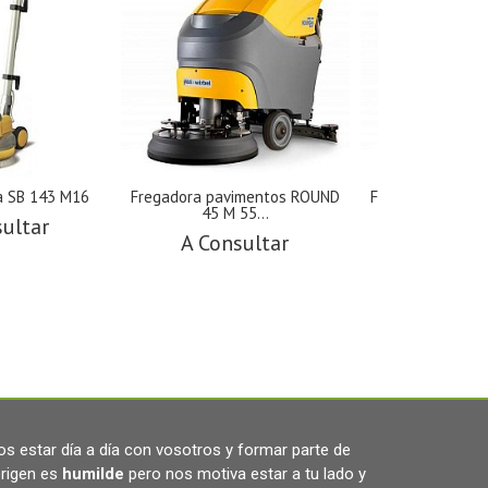
a SB 143 M16
Fregadora pavimentos ROUND
Fregadora pavi
45 M 55...
45 D 55
sultar
A Consultar
A Cons
s estar día a día con vosotros y formar parte de
rigen es
humilde
pero nos motiva estar a tu lado y