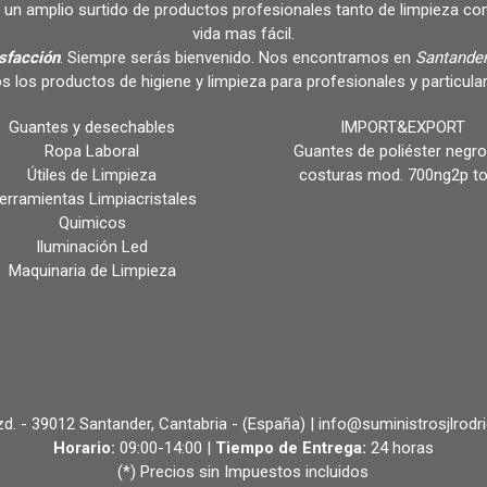
un amplio surtido de productos profesionales tanto de limpieza c
vida mas fácil.
isfacción
. Siempre serás bienvenido. Nos encontramos en
Santander
s los productos de higiene y limpieza para profesionales y partic
Guantes y desechables
IMPORT&EXPORT
Ropa Laboral
Guantes de poliéster negro
Útiles de Limpieza
costuras mod. 700ng2p t
erramientas Limpiacristales
Quimicos
Iluminación Led
Maquinaria de Limpieza
 Izd. - 39012 Santander, Cantabria - (España) | info@suministrosjlrodr
Horario:
09:00-14:00 |
Tiempo de Entrega:
24 horas
(*) Precios sin Impuestos incluidos