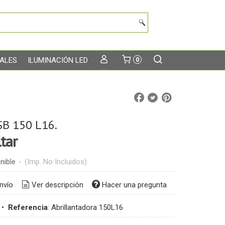
TALES
ILUMINACIÓN LED
0
SB 150 L16.
tar
nible
-
(Imp. No Incluidos)
nvío
Ver descripción
Hacer una pregunta
•
Referencia
:
Abrillantadora 150L16