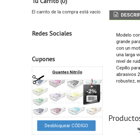
Tu Carrito (0)
El carrito de la compra está vacío
DESCRI
Redes Sociales
Modelo con
grande para
con un mot
una larga vi
Cupones
nivel de ru
Cepillo par
Guantes Nitrilo
abrasivos 2
robustez, e
-2%
Producto