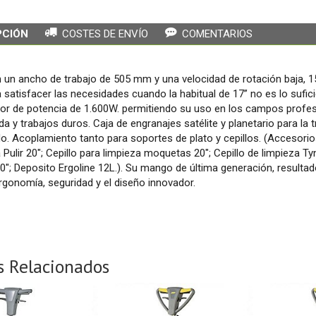
PCIÓN
COSTES DE ENVÍO
COMENTARIOS
 un ancho de trabajo de 505 mm y una velocidad de rotación baja, 
 satisfacer las necesidades cuando la habitual de 17” no es lo suf
or de potencia de 1.600W. permitiendo su uso en los campos profesi
da y trabajos duros. Caja de engranajes satélite y planetario para la t
ido. Acoplamiento tanto para soportes de plato y cepillos. (Accesorio
a Pulir 20"; Cepillo para limpieza moquetas 20"; Cepillo de limpieza T
0"; Deposito Ergoline 12L.). Su mango de última generación, resultad
rgonomía, seguridad y el diseño innovador.
s Relacionados