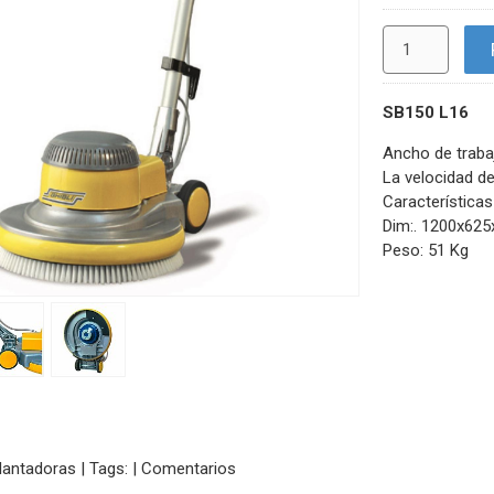
SB150 L16
Ancho de trab
La velocidad de
Característica
Dim:. 1200x62
Peso: 51 Kg
llantadoras
|
Tags:
|
Comentarios