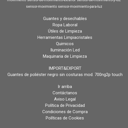
movimiento
sensor-de-movimiento-exterior
sensor-de-movimiento-y-luz
sensor-movimiento
sensor-movimiento-para-luz
Guantes y desechables
Ropa Laboral
Útiles de Limpieza
Herramientas Limpiacristales
Quimicos
Iluminación Led
Maquinaria de Limpieza
IMPORT&EXPORT
Guantes de poliéster negro sin costuras mod. 700ng2p touch
Ir arriba
Contáctanos
Aviso Legal
Política de Privacidad
Condiciones de Compra
Políticas de Cookies