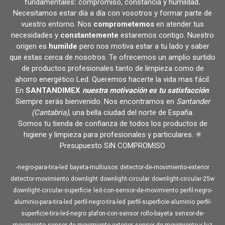
fundamentales
:
compromiso, constancia y humildad
.
Necesitamos estar día a día con vosotros y formar parte de
vuestro entorno. Nos
comprometemos
en atender tus
necesidades y
constantemente
estaremos contigo. Nuestro
origen es
humilde
pero nos motiva estar a tu lado y saber
que estas cerca de nosotros. Te ofrecemos un amplio surtido
de productos profesionales tanto de limpieza como de
ahorro energético Led. Queremos hacerte la vida mas fácil.
En
SANTANDIMEX
nuestra motivación es tu satisfacción
.
Siempre serás bienvenido. Nos encontramos en
Santander
(Cantabria)
, una bella ciudad del norte de España.
Somos tu tienda de confianza de todos los productos de
higiene y limpieza para profesionales y particulares. ✳️
Presupuesto SIN COMPROMISO
-negro-para-tira-led
bayeta-multiusos
detector-de-movimiento-exterior
detector-movimiento
downlight
downlight-circular
downlight-circular-25w
downlight-circular-superficie
led-con-sensor-de-movimiento
perfil-negro-
aluminio-para-tira-led
perfil-negro-tira-led
perfil-superficie-aluminio
perfil-
superficie-tira-led-negro
plafon-con-sensor
rollo-bayeta
sensor-de-