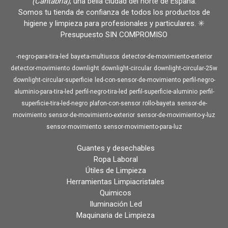
(Cantabria)
, una bella ciudad del norte de España.
Somos tu tienda de confianza de todos los productos de
higiene y limpieza para profesionales y particulares. ✳️
Presupuesto SIN COMPROMISO
-negro-para-tira-led
bayeta-multiusos
detector-de-movimiento-exterior
detector-movimiento
downlight
downlight-circular
downlight-circular-25w
downlight-circular-superficie
led-con-sensor-de-movimiento
perfil-negro-
aluminio-para-tira-led
perfil-negro-tira-led
perfil-superficie-aluminio
perfil-
superficie-tira-led-negro
plafon-con-sensor
rollo-bayeta
sensor-de-
movimiento
sensor-de-movimiento-exterior
sensor-de-movimiento-y-luz
sensor-movimiento
sensor-movimiento-para-luz
Guantes y desechables
Ropa Laboral
Útiles de Limpieza
Herramientas Limpiacristales
Quimicos
Iluminación Led
Maquinaria de Limpieza