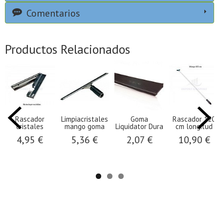
Comentarios
Productos Relacionados
Rascador
Limpiacristales
Goma
Rascador 120
cristales
mango goma
Liquidator Dura
cm longitud
4,95 €
5,36 €
2,07 €
10,90 €