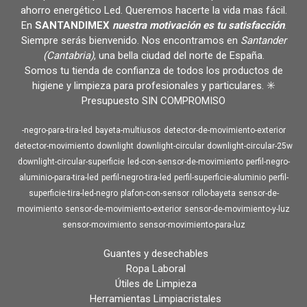
ahorro energético Led. Queremos hacerte la vida mas fácil.
En
SANTANDIMEX
nuestra motivación es tu satisfacción
.
Siempre serás bienvenido. Nos encontramos en
Santander
(Cantabria)
, una bella ciudad del norte de España.
Somos tu tienda de confianza de todos los productos de
higiene y limpieza para profesionales y particulares. ✳️
Presupuesto SIN COMPROMISO
-negro-para-tira-led
bayeta-multiusos
detector-de-movimiento-exterior
detector-movimiento
downlight
downlight-circular
downlight-circular-25w
downlight-circular-superficie
led-con-sensor-de-movimiento
perfil-negro-
aluminio-para-tira-led
perfil-negro-tira-led
perfil-superficie-aluminio
perfil-
superficie-tira-led-negro
plafon-con-sensor
rollo-bayeta
sensor-de-
movimiento
sensor-de-movimiento-exterior
sensor-de-movimiento-y-luz
sensor-movimiento
sensor-movimiento-para-luz
Guantes y desechables
Ropa Laboral
Útiles de Limpieza
Herramientas Limpiacristales