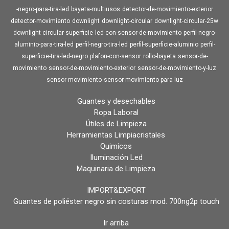
-negro-para-tira-led
bayeta-multiusos
detector-de-movimiento-exterior
detector-movimiento
downlight
downlight-circular
downlight-circular-25w
downlight-circular-superficie
led-con-sensor-de-movimiento
perfil-negro-
aluminio-para-tira-led
perfil-negro-tira-led
perfil-superficie-aluminio
perfil-
superficie-tira-led-negro
plafon-con-sensor
rollo-bayeta
sensor-de-
movimiento
sensor-de-movimiento-exterior
sensor-de-movimiento-y-luz
sensor-movimiento
sensor-movimiento-para-luz
Guantes y desechables
Ropa Laboral
Útiles de Limpieza
Herramientas Limpiacristales
Quimicos
Iluminación Led
Maquinaria de Limpieza
IMPORT&EXPORT
Guantes de poliéster negro sin costuras mod. 700ng2p touch
Ir arriba