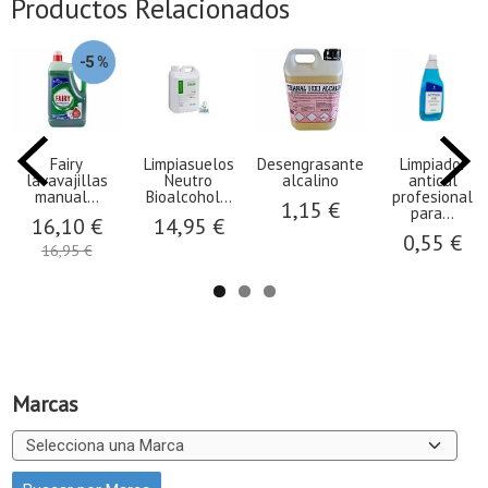
Productos Relacionados
-5 %
Fairy
Limpiasuelos
Desengrasante
Limpiador
lavavajillas
Neutro
alcalino
antical
manual...
Bioalcohol...
profesional
1,15 €
para...
16,10 €
14,95 €
0,55 €
16,95 €
Marcas