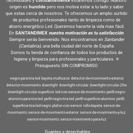
necesidades y
constantemente
estaremos contigo. Nuestro
origen es
humilde
pero nos motiva estar a tu lado y saber
que estas cerca de nosotros. Te ofrecemos un amplio surtido
de productos profesionales tanto de limpieza como de
ahorro energético Led. Queremos hacerte la vida mas fácil.
En
SANTANDIMEX
nuestra motivación es tu satisfacción
.
Siempre serás bienvenido. Nos encontramos en
Santander
(Cantabria)
, una bella ciudad del norte de España.
Somos tu tienda de confianza de todos los productos de
higiene y limpieza para profesionales y particulares. ✳️
Presupuesto SIN COMPROMISO
-negro-para-tira-led
bayeta-multiusos
detector-de-movimiento-exterior
detector-movimiento
downlight
downlight-circular
downlight-circular-25w
downlight-circular-superficie
led-con-sensor-de-movimiento
perfil-negro-
aluminio-para-tira-led
perfil-negro-tira-led
perfil-superficie-aluminio
perfil-
superficie-tira-led-negro
plafon-con-sensor
rollo-bayeta
sensor-de-
movimiento
sensor-de-movimiento-exterior
sensor-de-movimiento-y-luz
sensor-movimiento
sensor-movimiento-para-luz
Guantes y desechables