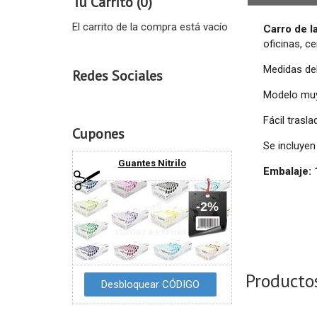
Tu Carrito (0)
El carrito de la compra está vacío
Carro de l
oficinas, c
Medidas del
Redes Sociales
Modelo muy 
Fácil trasl
Cupones
Se incluyen
Guantes Nitrilo
Embalaje:
-2%
Producto