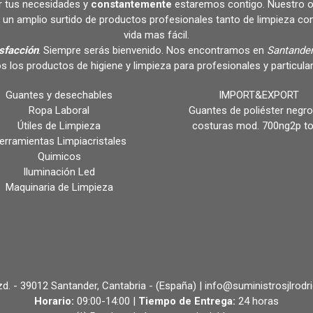
r tus necesidades y
constantemente
estaremos contigo. Nuestro o
un amplio surtido de productos profesionales tanto de limpieza c
vida mas fácil.
isfacción
. Siempre serás bienvenido. Nos encontramos en
Santander
s los productos de higiene y limpieza para profesionales y partic
Guantes y desechables
IMPORT&EXPORT
Ropa Laboral
Guantes de poliéster negro
Útiles de Limpieza
costuras mod. 700ng2p t
erramientas Limpiacristales
Quimicos
Iluminación Led
Maquinaria de Limpieza
 Izd. - 39012 Santander, Cantabria - (España) | info@suministrosjlrodr
Horario:
09:00-14:00 |
Tiempo de Entrega:
24 horas