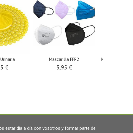
Urinaria
Mascarilla FFP2
Mascarilla prote
car
95 €
3,95 €
11,9
s estar día a día con vosotros y formar parte de