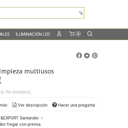
TALES
ILUMINACIÓN LED
0
limpieza multiusos
€
mp. No Incluidos)
nvío
Ver descripción
Hacer una pregunta
&EXPORT Santander
•
bo fregar con prensa