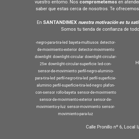
vuestro entorno. Nos
comprometemos
en atende
saber que estas cerca de nosotros. Te ofrecemos 
En
SANTANDIMEX
nuestra motivación es tu sat
Somos tu tienda de confianza de todo
-negro-para-tira-led
bayeta-multiusos
detector-
de-movimiento-exterior
detector-movimiento
downlight
downlight-circular
downlight-circular-
H
25w
downlight-circular-superficie
led-con-
sensor-de-movimiento
perfil-negro-aluminio-
para-tira-led
perfil-negro-tira-led
perfil-superficie-
aluminio
perfil-superficie-tira-led-negro
plafon-
con-sensor
rollo-bayeta
sensor-de-movimiento
sensor-de-movimiento-exterior
sensor-de-
movimiento-y-luz
sensor-movimiento
sensor-
movimiento-para-luz
Calle Pronillo nº 6, Local