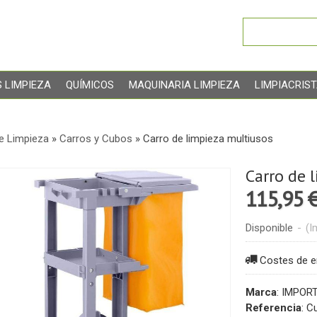
 LIMPIEZA
QUÍMICOS
MAQUINARIA LIMPIEZA
LIMPIACRIS
de Limpieza
»
Carros y Cubos
»
Carro de limpieza multiusos
Carro de 
115,95 
Disponible
-
(I
Costes de e
Marca
:
IMPORT
Referencia
:
Cu