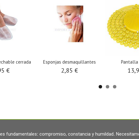
echable cerrada
Esponjas desmaquillantes
Pantalla 
95 €
2,85 €
13,
ares fundamentales
:
compromiso, constancia y humildad
.
Necesitamo