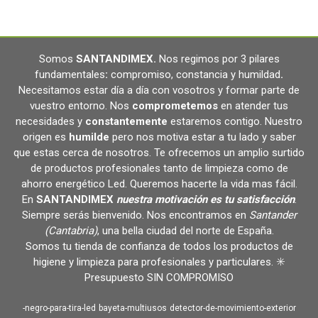
Somos
SANTANDIMEX
.
Nos regimos por 3 pilares
fundamentales
:
compromiso, constancia y humildad
.
Necesitamos estar día a día con vosotros y formar parte de
vuestro entorno. Nos
comprometemos
en atender tus
necesidades y
constantemente
estaremos contigo. Nuestro
origen es
humilde
pero nos motiva estar a tu lado y saber
que estas cerca de nosotros. Te ofrecemos un amplio surtido
de productos profesionales tanto de limpieza como de
ahorro energético Led. Queremos hacerte la vida mas fácil.
En
SANTANDIMEX
nuestra motivación es tu satisfacción
.
Siempre serás bienvenido. Nos encontramos en
Santander
(Cantabria)
, una bella ciudad del norte de España.
Somos tu tienda de confianza de todos los productos de
higiene y limpieza para profesionales y particulares. ✳️
Presupuesto SIN COMPROMISO
-negro-para-tira-led
bayeta-multiusos
detector-de-movimiento-exterior