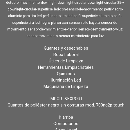
detector-movimiento
downlight
downlight-circular
downlight-circular-25w
downlight-circular-superficie
led-con-sensor-de-movimiento
perfil-negro-
aluminio-para-tira-led
perfil-negro-tira-led
perfil-superficie-aluminio
perfil-
superficie-tira-led-negro
plafon-con-sensor
rollo-bayeta
sensor-de-
movimiento
sensor-de-movimiento-exterior
sensor-de-movimiento-y-luz
sensor-movimiento
sensor-movimiento-para-luz
Guantes y desechables
Ropa Laboral
Útiles de Limpieza
Herramientas Limpiacristales
Quimicos
Iluminación Led
Maquinaria de Limpieza
IMPORT&EXPORT
Guantes de poliéster negro sin costuras mod. 700ng2p touch
Ir arriba
Contáctanos
Aviso Legal