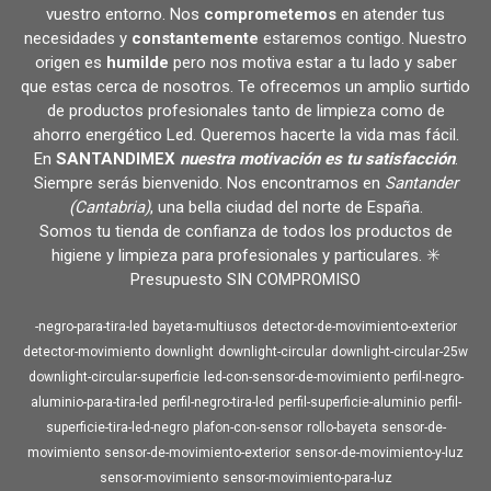
vuestro entorno. Nos
comprometemos
en atender tus
necesidades y
constantemente
estaremos contigo. Nuestro
origen es
humilde
pero nos motiva estar a tu lado y saber
que estas cerca de nosotros. Te ofrecemos un amplio surtido
de productos profesionales tanto de limpieza como de
ahorro energético Led. Queremos hacerte la vida mas fácil.
En
SANTANDIMEX
nuestra motivación es tu satisfacción
.
Siempre serás bienvenido. Nos encontramos en
Santander
(Cantabria)
, una bella ciudad del norte de España.
Somos tu tienda de confianza de todos los productos de
higiene y limpieza para profesionales y particulares. ✳️
Presupuesto SIN COMPROMISO
-negro-para-tira-led
bayeta-multiusos
detector-de-movimiento-exterior
detector-movimiento
downlight
downlight-circular
downlight-circular-25w
downlight-circular-superficie
led-con-sensor-de-movimiento
perfil-negro-
aluminio-para-tira-led
perfil-negro-tira-led
perfil-superficie-aluminio
perfil-
superficie-tira-led-negro
plafon-con-sensor
rollo-bayeta
sensor-de-
movimiento
sensor-de-movimiento-exterior
sensor-de-movimiento-y-luz
sensor-movimiento
sensor-movimiento-para-luz