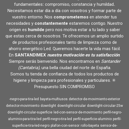
fundamentales
:
compromiso, constancia y humildad
.
Necesitamos estar día a día con vosotros y formar parte de
vuestro entorno. Nos
comprometemos
en atender tus
necesidades y
constantemente
estaremos contigo. Nuestro
origen es
humilde
pero nos motiva estar a tu lado y saber
que estas cerca de nosotros. Te ofrecemos un amplio surtido
de productos profesionales tanto de limpieza como de
ahorro energético Led. Queremos hacerte la vida mas fácil.
En
SANTANDIMEX
nuestra motivación es tu satisfacción
.
Siempre serás bienvenido. Nos encontramos en
Santander
(Cantabria)
, una bella ciudad del norte de España.
Somos tu tienda de confianza de todos los productos de
higiene y limpieza para profesionales y particulares. ✳️
Presupuesto SIN COMPROMISO
-negro-para-tira-led
bayeta-multiusos
detector-de-movimiento-exterior
detector-movimiento
downlight
downlight-circular
downlight-circular-25w
downlight-circular-superficie
led-con-sensor-de-movimiento
perfil-negro-
aluminio-para-tira-led
perfil-negro-tira-led
perfil-superficie-aluminio
perfil-
superficie-tira-led-negro
plafon-con-sensor
rollo-bayeta
sensor-de-