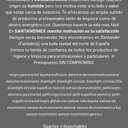
origen es
humilde
pero nos motiva estar a tu lado y saber
que estas cerca de nosotros. Te ofrecemos un amplio surtido
de productos profesionales tanto de limpieza como de
ahorro energético Led. Queremos hacerte la vida mas fácil.
En
SANTANDIMEX
nuestra motivación es tu satisfacción
.
Siempre serás bienvenido. Nos encontramos en
Santander
(Cantabria)
, una bella ciudad del norte de España.
Somos tu tienda de confianza de todos los productos de
higiene y limpieza para profesionales y particulares. ✳️
Presupuesto SIN COMPROMISO
-negro-para-tira-led
bayeta-multiusos
detector-de-movimiento-exterior
detector-movimiento
downlight
downlight-circular
downlight-circular-25w
downlight-circular-superficie
led-con-sensor-de-movimiento
perfil-negro-
aluminio-para-tira-led
perfil-negro-tira-led
perfil-superficie-aluminio
perfil-
superficie-tira-led-negro
plafon-con-sensor
rollo-bayeta
sensor-de-
movimiento
sensor-de-movimiento-exterior
sensor-de-movimiento-y-luz
sensor-movimiento
sensor-movimiento-para-luz
Guantes y desechables