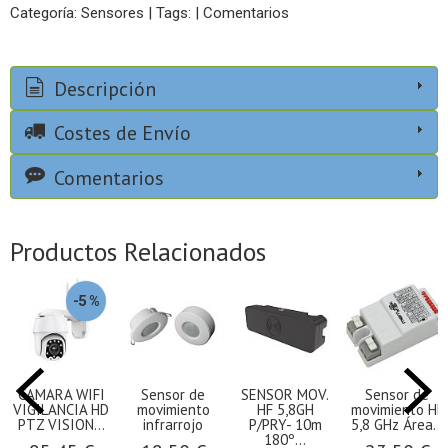
Categoría:
Sensores
|
Tags:
|
Comentarios
Descripción
Costes de Envío
Comentarios
Productos Relacionados
-5 %
CAMARA WIFI
Sensor de
SENSOR MOV.
Sensor de
VIGILANCIA HD
movimiento
HF 5,8GH
movimiento HF
PTZ VISION...
infrarrojo
P/PRY- 10m
5,8 GHz Área...
180º...