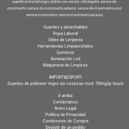
superficie-tira-led-negro
plafon-con-sensor
rollo-bayeta
sensor-de-
movimiento
sensor-de-movimiento-exterior
sensor-de-movimiento-y-luz
sensor-movimiento
sensor-movimiento-para-luz
Guantes y desechables
Ropa Laboral
Útiles de Limpieza
Herramientas Limpiacristales
Quimicos
Iluminación Led
Maquinaria de Limpieza
IMPORT&EXPORT
Guantes de poliéster negro sin costuras mod. 700ng2p touch
Ir arriba
Contáctanos
Aviso Legal
Política de Privacidad
Condiciones de Compra
Desistir de un pedido