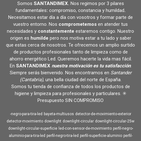
Somos
SANTANDIMEX
.
Nos regimos por 3 pilares
fundamentales
:
compromiso, constancia y humildad
.
Necesitamos estar día a día con vosotros y formar parte de
vuestro entorno. Nos
comprometemos
en atender tus
necesidades y
constantemente
estaremos contigo. Nuestro
origen es
humilde
pero nos motiva estar a tu lado y saber
que estas cerca de nosotros. Te ofrecemos un amplio surtido
de productos profesionales tanto de limpieza como de
ahorro energético Led. Queremos hacerte la vida mas fácil.
En
SANTANDIMEX
nuestra motivación es tu satisfacción
.
Siempre serás bienvenido. Nos encontramos en
Santander
(Cantabria)
, una bella ciudad del norte de España.
Somos tu tienda de confianza de todos los productos de
higiene y limpieza para profesionales y particulares. ✳️
Presupuesto SIN COMPROMISO
-negro-para-tira-led
bayeta-multiusos
detector-de-movimiento-exterior
detector-movimiento
downlight
downlight-circular
downlight-circular-25w
downlight-circular-superficie
led-con-sensor-de-movimiento
perfil-negro-
aluminio-para-tira-led
perfil-negro-tira-led
perfil-superficie-aluminio
perfil-