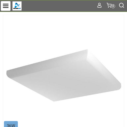
0
36W