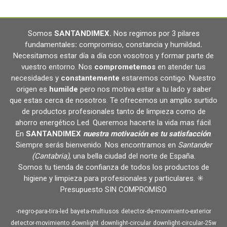
Somos
SANTANDIMEX
.
Nos regimos por 3 pilares
fundamentales
:
compromiso, constancia y humildad
.
Necesitamos estar día a día con vosotros y formar parte de
vuestro entorno. Nos
comprometemos
en atender tus
necesidades y
constantemente
estaremos contigo. Nuestro
origen es
humilde
pero nos motiva estar a tu lado y saber
que estas cerca de nosotros. Te ofrecemos un amplio surtido
de productos profesionales tanto de limpieza como de
ahorro energético Led. Queremos hacerte la vida mas fácil.
En
SANTANDIMEX
nuestra motivación es tu satisfacción
.
Siempre serás bienvenido. Nos encontramos en
Santander
(Cantabria)
, una bella ciudad del norte de España.
Somos tu tienda de confianza de todos los productos de
higiene y limpieza para profesionales y particulares. ✳️
Presupuesto SIN COMPROMISO
-negro-para-tira-led
bayeta-multiusos
detector-de-movimiento-exterior
detector-movimiento
downlight
downlight-circular
downlight-circular-25w