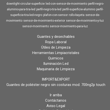
downlight-circular-superficie
led-con-sensor-de-movimiento
perfil-negro-
aluminio-para-tira-led
perfil-negro-tira-led
perfil-superficie-aluminio
perfil-
superficie-tira-led-negro
plafon-con-sensor
rollo-bayeta
sensor-de-
movimiento
sensor-de-movimiento-exterior
sensor-de-movimiento-y-luz
sensor-movimiento
sensor-movimiento-para-luz
Guantes y desechables
Ropa Laboral
Útiles de Limpieza
Herramientas Limpiacristales
Quimicos
Iluminación Led
Maquinaria de Limpieza
IMPORT&EXPORT
Guantes de poliéster negro sin costuras mod. 700ng2p touch
Ir arriba
Contáctanos
Aviso Legal